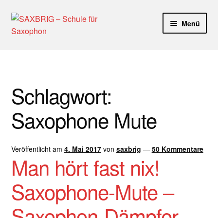
Zur
Zum
Menü
Navigation
Inhalt
springen
springen
Start
40plus
Schlagwort:
Aktuelle Blog Artikel
Saxophone Mute
ANMELDUNG
Veröffentlicht am
4. Mai 2017
von
saxbrig
—
50 Kommentare
Dankeschön – Impro Basic Downloads (Youtube)
Man hört fast nix!
Datenschutz
Saxophone-Mute –
Disclaimer
Saxophon-Dämpfer