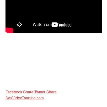
Unterrichtsbedingungen (AGBs)
WORKSHOP
ÜBER UNS
NEWS BLOG
KONTAKT
Facebook Share
Twitter Share
SaxVideoTraining.com