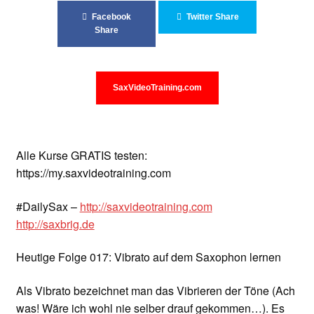
Unterrichtsbedingungen (AGBs)
Facebook
Twitter Share
Share
WORKSHOP
ÜBER UNS
SaxVideoTraining.com
NEWS BLOG
KONTAKT
Alle Kurse GRATIS testen:
https://my.saxvideotraining.com
#DailySax –
http://saxvideotraining.com
http://saxbrig.de
Heutige Folge 017: Vibrato auf dem Saxophon lernen
Als Vibrato bezeichnet man das Vibrieren der Töne (Ach
was! Wäre ich wohl nie selber drauf gekommen…). Es