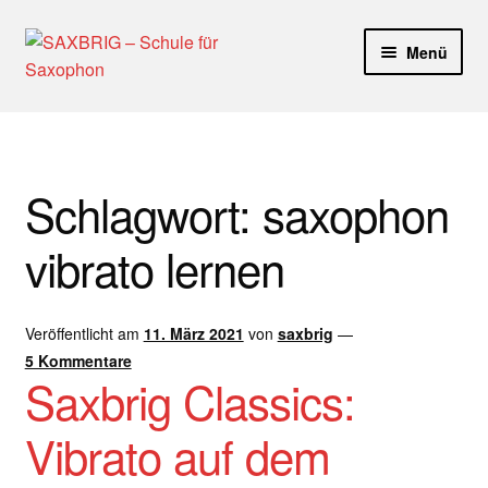
Zur
Zum
Menü
Navigation
Inhalt
springen
springen
Start
40plus
Schlagwort:
saxophon
Aktuelle Blog Artikel
vibrato lernen
ANMELDUNG
Veröffentlicht am
11. März 2021
von
saxbrig
—
Dankeschön – Impro Basic Downloads (Youtube)
5 Kommentare
Saxbrig Classics:
Datenschutz
Vibrato auf dem
Disclaimer