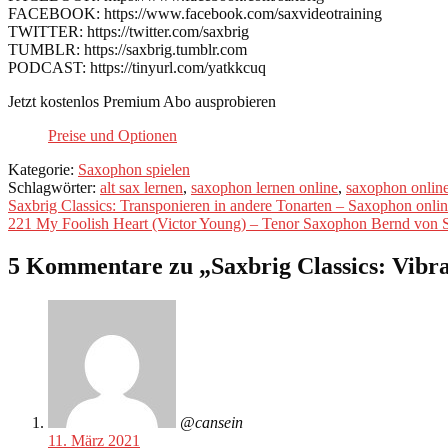
FACEBOOK: https://www.facebook.com/saxvideotraining
TWITTER: https://twitter.com/saxbrig
TUMBLR: https://saxbrig.tumblr.com
PODCAST: https://tinyurl.com/yatkkcuq
Jetzt kostenlos Premium Abo ausprobieren
Preise und Optionen
Kategorie:
Saxophon spielen
Schlagwörter:
alt sax lernen
,
saxophon lernen online
,
saxophon onlin
Beitragsnavigation
Vorheriger
Saxbrig Classics: Transponieren in andere Tonarten – Saxophon onlin
Beitrag:
Nächster
221 My Foolish Heart (Victor Young) – Tenor Saxophon Bernd von 
Beitrag:
5 Kommentare zu „
Saxbrig Classics: Vibr
@cansein
11. März 2021