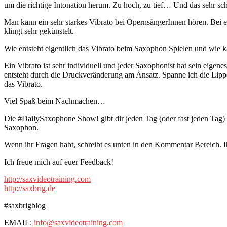
um die richtige Intonation herum. Zu hoch, zu tief… Und das sehr sc
Man kann ein sehr starkes Vibrato bei OpernsängerInnen hören. Bei ei
klingt sehr gekünstelt.
Wie entsteht eigentlich das Vibrato beim Saxophon Spielen und wie k
Ein Vibrato ist sehr individuell und jeder Saxophonist hat sein eigen
entsteht durch die Druckveränderung am Ansatz. Spanne ich die Lippen
das Vibrato.
Viel Spaß beim Nachmachen…
Die #DailySaxophone Show! gibt dir jeden Tag (oder fast jeden Tag
Saxophon.
Wenn ihr Fragen habt, schreibt es unten in den Kommentar Bereich. I
Ich freue mich auf euer Feedback!
http://saxvideotraining.com
http://saxbrig.de
#saxbrigblog
EMAIL:
info@saxvideotraining.com