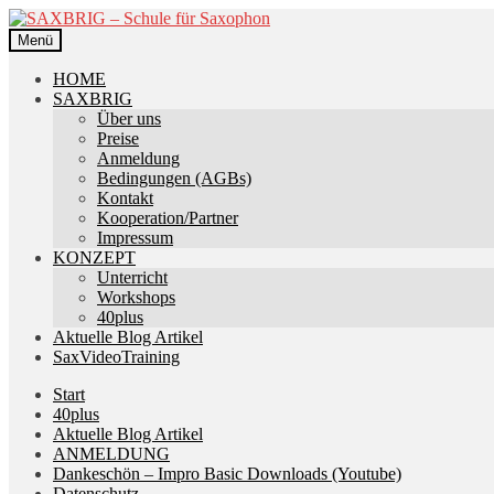
Zur
Zum
Navigation
Inhalt
Menü
springen
springen
HOME
SAXBRIG
Über uns
Preise
Anmeldung
Bedingungen (AGBs)
Kontakt
Kooperation/Partner
Impressum
KONZEPT
Unterricht
Workshops
40plus
Aktuelle Blog Artikel
SaxVideoTraining
Start
40plus
Aktuelle Blog Artikel
ANMELDUNG
Dankeschön – Impro Basic Downloads (Youtube)
Datenschutz