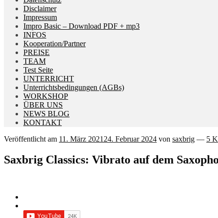
Disclaimer
Impressum
Impro Basic – Download PDF + mp3
INFOS
Kooperation/Partner
PREISE
TEAM
Test Seite
UNTERRICHT
Unterrichtsbedingungen (AGBs)
WORKSHOP
ÜBER UNS
NEWS BLOG
KONTAKT
Veröffentlicht am
11. März 2021
24. Februar 2024
von
saxbrig
—
5 K
Saxbrig Classics: Vibrato auf dem Saxopho