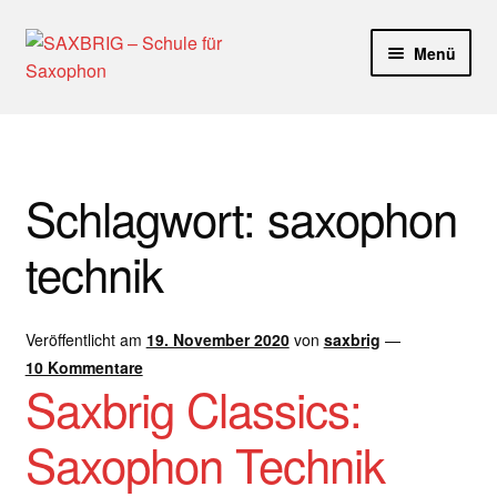
Zur
Zum
Menü
Navigation
Inhalt
springen
springen
Start
40plus
Schlagwort:
saxophon
Aktuelle Blog Artikel
technik
ANMELDUNG
Veröffentlicht am
19. November 2020
von
saxbrig
—
Dankeschön – Impro Basic Downloads (Youtube)
10 Kommentare
Saxbrig Classics:
Datenschutz
Saxophon Technik
Disclaimer