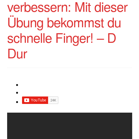
verbessern: Mit dieser
Impressum
Übung bekommst du
Impro Basic – Download PDF + mp3
schnelle Finger! – D
INFOS
Dur
Kooperation/Partner
PREISE
TEAM
Test Seite
UNTERRICHT