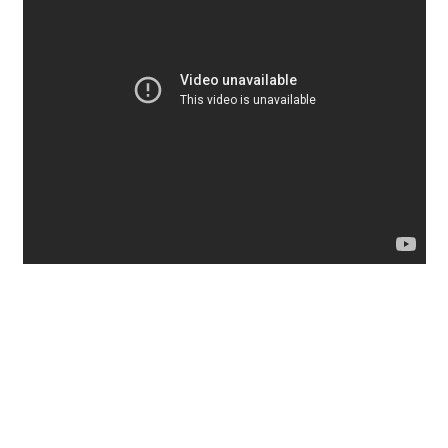
Unterrichtsbedingungen (AGBs)
WORKSHOP
ÜBER UNS
NEWS BLOG
KONTAKT