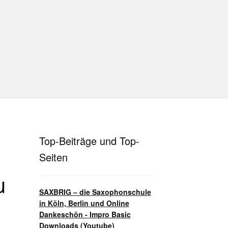
hutz
Disclaimer
Impressum
T
Unterrichtsbedingungen (AGBs)
Top-Beiträge und Top-
Seiten
u
SAXBRIG – die Saxophonschule
in Köln, Berlin und Online
Dankeschön - Impro Basic
Downloads (Youtube)