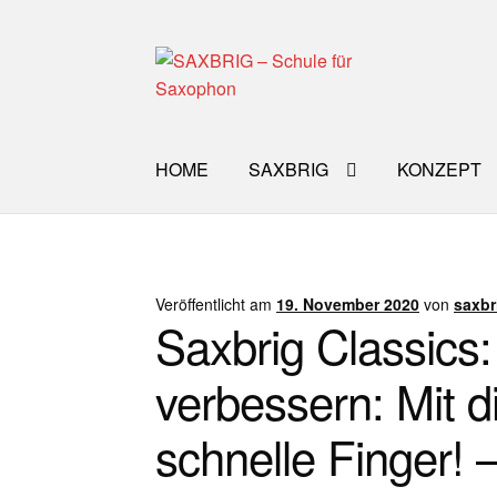
Zur
Zum
Navigation
Inhalt
springen
springen
HOME
SAXBRIG
KONZEPT
Start
40plus
Aktuelle Blog Artikel
ANMELD
Impro Basic – Download PDF + mp3
INFO
Veröffentlicht am
19. November 2020
von
saxbr
Saxbrig Classics
WORKSHOP
ÜBER UNS
NEWS BLOG
K
verbessern: Mit 
schnelle Finger! 