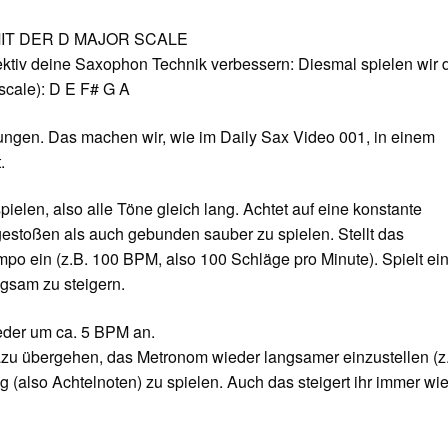
 MIT DER D MAJOR SCALE
ektiv deine Saxophon Technik verbessern: Diesmal spielen wir 
 scale): D E F# G A
ngen. Das machen wir, wie im Daily Sax Video 001, in einem
.
ielen, also alle Töne gleich lang. Achtet auf eine konstante
gestoßen als auch gebunden sauber zu spielen. Stellt das
po ein (z.B. 100 BPM, also 100 Schläge pro Minute). Spielt ei
gsam zu steigern.
eder um ca. 5 BPM an.
 dazu übergehen, das Metronom wieder langsamer einzustellen (z
 (also Achtelnoten) zu spielen. Auch das steigert ihr immer wi