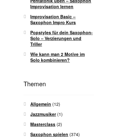
Pentatonik üben – Saxophon
Improvisation lernen
Improvisation Basic –
Saxophon Impro Kurs
Popstyles für dein Saxophon-
Solo – Verzierungen und
Triller
Wie kann man 2 Motive im
Solo kombinieren?
Themen
Allgemein
(12)
Jazzmusiker
(1)
Masterclass
(2)
Saxophon spielen
(374)