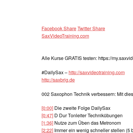
Facebook Share
Twitter Share
SaxVideoTraining.com
Alle Kurse GRATIS testen: https://my.saxvi
#DailySax –
http://saxvideotraining.com
http://saxbrig.de
002 Saxophon Technik verbessern: Mit die
[0:00]
Die zweite Folge DailySax
[0:47]
D Dur Tonleiter Technikübungen
[1:36]
Nutze zum Üben das Metronom
[2:22]
Immer ein wenig schneller stellen (5