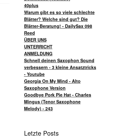
40plus
Warum gibt es so viele schlechte
Blätter? Welche sind gut? Die
Blätter-Beratung! - DailySax 098
Reed
ÜBER UNS
UNTERRICHT
ANMELDUNG
Schnell deinen Saxophon Sound
verbessern - 3 kleine Ansatztricks
- Youtube
Georgia On My Mind - Alto
Saxophone Version
Goodbye Pork Pie Hat - Charles
Mingus (Tenor Saxophone
Melody) - 243
Letzte Posts