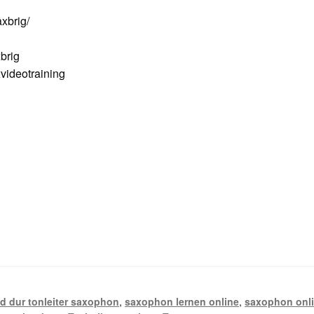
xbrig/
brig
ideotraining
,
d dur tonleiter saxophon
,
saxophon lernen online
,
saxophon onl