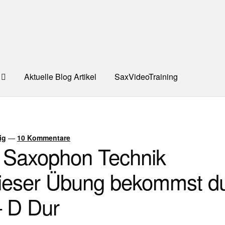
Aktuelle Blog Artikel
SaxVideoTraining
UNG
Dankeschön – Impro Basic Downloads (Youtube)
Datensc
S
Kooperation/Partner
PREISE
TEAM
Test Seite
UNTERRICH
ig
—
10 Kommentare
: Saxophon Technik
ONTAKT
dieser Übung bekommst d
– D Dur