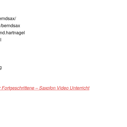
erndsax/
/berndsax
nd.hartnagel
l
g
 Fortgeschrittene – Saxofon Video Unterricht