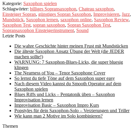
Kategorie:
Saxophon spielen
Schlagwörter:
billiges Sopransaxophon
,
Chateau saxophon
,
Einsteiger Sopran
,
günstiges Sopran Saxophon
,
Improvisieren
,
Jazz
,
Mundstück
,
Saxophon lernen
,
saxophon online
,
Saxophon Review
,
Saxophon Test
,
sopran saxophon
,
Sopran Saxophon Test
,
Sopransaxophon Einsteigerinstrument
,
Sound
Letzte Posts
Die wahre Geschichte hinter meinen Frust mit Mundstücken
Die älteste Saxophon Ansatz Übung der Welt (die JEDER
machen sollte!)
WARNUNG: 7 Saxophon-Blues-Licks, die super bluesig
klingen
The Nearness of You – Tenor Saxophone Cover
So lernst du tiefe Töne auf dem Saxophon super easy
Nach diesem Video kannst du Smooth Operator auf dem
Saxophon spielen
Blues Riffs und Licks – Pentatonik üben – Saxophon
Improvisation lernen
Improvisation Basic – Saxophon Impro Kurs
Popstyles für dein Saxophon-Solo – Verzierungen und Triller
Wie kann man 2 Motive im Solo kombinieren?
Themen