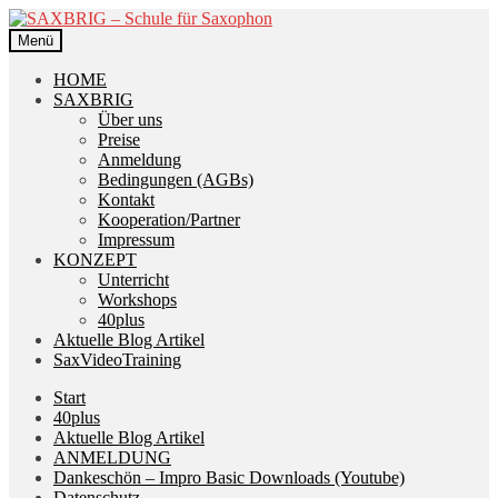
Zur
Zum
Navigation
Inhalt
Menü
springen
springen
HOME
SAXBRIG
Über uns
Preise
Anmeldung
Bedingungen (AGBs)
Kontakt
Kooperation/Partner
Impressum
KONZEPT
Unterricht
Workshops
40plus
Aktuelle Blog Artikel
SaxVideoTraining
Start
40plus
Aktuelle Blog Artikel
ANMELDUNG
Dankeschön – Impro Basic Downloads (Youtube)
Datenschutz