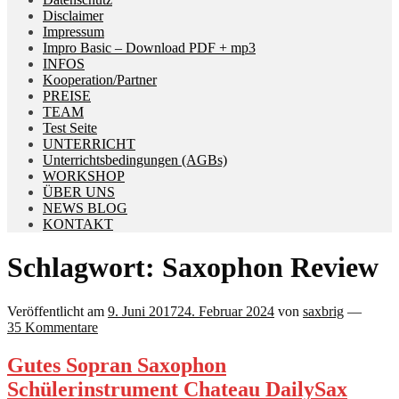
Disclaimer
Impressum
Impro Basic – Download PDF + mp3
INFOS
Kooperation/Partner
PREISE
TEAM
Test Seite
UNTERRICHT
Unterrichtsbedingungen (AGBs)
WORKSHOP
ÜBER UNS
NEWS BLOG
KONTAKT
Schlagwort:
Saxophon Review
Veröffentlicht am
9. Juni 2017
24. Februar 2024
von
saxbrig
—
35 Kommentare
Gutes Sopran Saxophon
Schülerinstrument Chateau DailySax