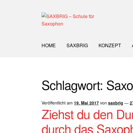
Zur
Zum
Navigation
Inhalt
springen
springen
HOME
SAXBRIG
KONZEPT
Start
40plus
Aktuelle Blog Artikel
ANMELD
Schlagwort:
Saxo
Impro Basic – Download PDF + mp3
INFO
WORKSHOP
ÜBER UNS
NEWS BLOG
K
Veröffentlicht am
19. Mai 2017
von
saxbrig
—
2
Ziehst du den Dur
durch das Saxop