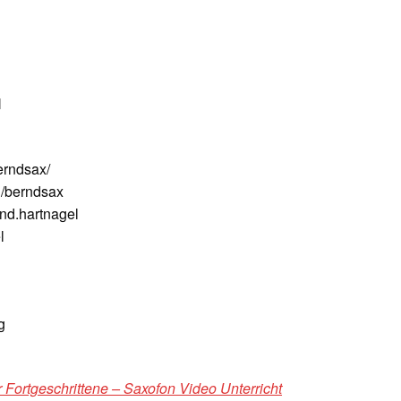
N
erndsax/
/berndsax
nd.hartnagel
l
g
 Fortgeschrittene – Saxofon Video Unterricht