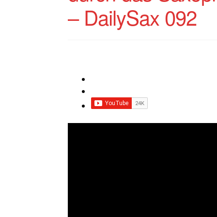
– DailySax 092