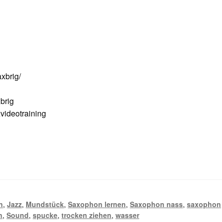
xbrig/
brig
ideotraining
n
,
Jazz
,
Mundstück
,
Saxophon lernen
,
Saxophon nass
,
saxophon
n
,
Sound
,
spucke
,
trocken ziehen
,
wasser