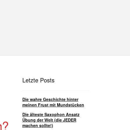
hutz
Disclaimer
Impressum
T
Unterrichtsbedingungen (AGBs)
Letzte Posts
Die wahre Geschichte hinter
meinen Frust mit Mundstücken
Die älteste Saxophon Ansatz
Übung der Welt (die JEDER
n?
machen sollte!)