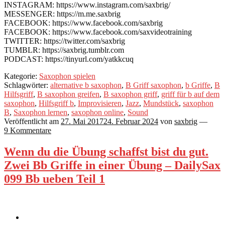
INSTAGRAM: https://www.instagram.com/saxbrig/
MESSENGER: https://m.me.saxbrig
FACEBOOK: https://www.facebook.com/saxbrig
FACEBOOK: https://www.facebook.com/saxvideotraining
TWITTER: https://twitter.com/saxbrig
TUMBLR: https://saxbrig.tumblr.com
PODCAST: https://tinyurl.com/yatkkcuq
Kategorie:
Saxophon spielen
Schlagwörter:
alternative b saxophon
,
B Griff saxophon
,
b Griffe
,
B
Hilfsgriff
,
B saxophon greifen
,
B saxophon griff
,
griff für b auf dem
saxophon
,
Hilfsgriff b
,
Improvisieren
,
Jazz
,
Mundstück
,
saxophon
B
,
Saxophon lernen
,
saxophon online
,
Sound
Veröffentlicht am
27. Mai 2017
24. Februar 2024
von
saxbrig
—
9 Kommentare
Wenn du die Übung schaffst bist du gut.
Zwei Bb Griffe in einer Übung – DailySax
099 Bb ueben Teil 1