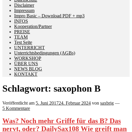
Disclaimer
Impressum
Impro Basic – Download PDF + mp3
INFOS
Kooperation/Partner
PREISE
TEAM
Test Seite
UNTERRICHT
Unterrichtsbedingungen (AGBs)
WORKSHOP
ÜBER UNS
NEWS BLOG
KONTAKT
Schlagwort:
saxophon B
Veröffentlicht am
5. Juni 2017
24. Februar 2024
von
saxbrig
—
5 Kommentare
Was? Noch mehr Griffe für das B? Das
nervt, oder? DailySax108 Wie greift man