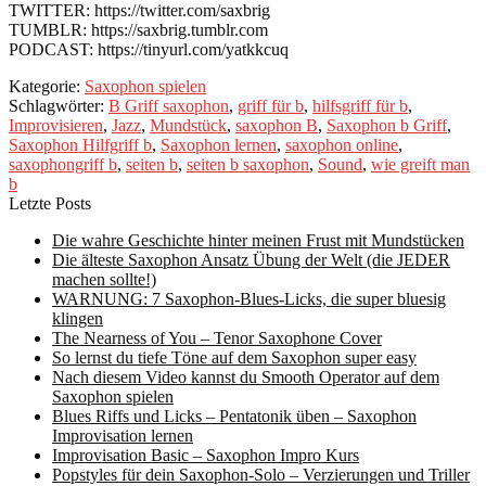
TWITTER: https://twitter.com/saxbrig
TUMBLR: https://saxbrig.tumblr.com
PODCAST: https://tinyurl.com/yatkkcuq
Kategorie:
Saxophon spielen
Schlagwörter:
B Griff saxophon
,
griff für b
,
hilfsgriff für b
,
Improvisieren
,
Jazz
,
Mundstück
,
saxophon B
,
Saxophon b Griff
,
Saxophon Hilfgriff b
,
Saxophon lernen
,
saxophon online
,
saxophongriff b
,
seiten b
,
seiten b saxophon
,
Sound
,
wie greift man
b
Letzte Posts
Die wahre Geschichte hinter meinen Frust mit Mundstücken
Die älteste Saxophon Ansatz Übung der Welt (die JEDER
machen sollte!)
WARNUNG: 7 Saxophon-Blues-Licks, die super bluesig
klingen
The Nearness of You – Tenor Saxophone Cover
So lernst du tiefe Töne auf dem Saxophon super easy
Nach diesem Video kannst du Smooth Operator auf dem
Saxophon spielen
Blues Riffs und Licks – Pentatonik üben – Saxophon
Improvisation lernen
Improvisation Basic – Saxophon Impro Kurs
Popstyles für dein Saxophon-Solo – Verzierungen und Triller