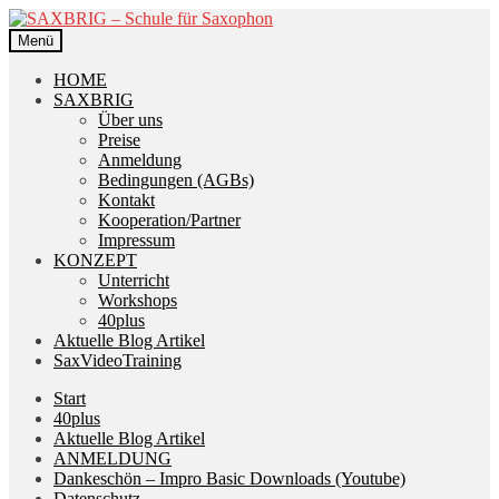
Zur
Zum
Navigation
Inhalt
Menü
springen
springen
HOME
SAXBRIG
Über uns
Preise
Anmeldung
Bedingungen (AGBs)
Kontakt
Kooperation/Partner
Impressum
KONZEPT
Unterricht
Workshops
40plus
Aktuelle Blog Artikel
SaxVideoTraining
Start
40plus
Aktuelle Blog Artikel
ANMELDUNG
Dankeschön – Impro Basic Downloads (Youtube)
Datenschutz