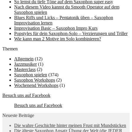
So lernst du tiefe Töne auf dem Saxophon super easy
Nach diesem Video kannst du Smooth Operator auf dem
Saxophon spielen
Blues Riffs und Licks – Pentatonik üben – Saxophon
Improvisation lernen
Improvisation Basic – Saxophon Impro Kurs
Popstyles für dein Saxophon-Solo – Verzierungen und Triller
Wie kann man 2 Motive im Solo kombinieren?
Themen
Allgemein
(12)
Jazzmusiker
(1)
Masterclass
(2)
Saxophon spielen
(374)
Saxophon Workshops
(2)
Wochenend Workshops
(1)
Besuch uns auf Facebook
Besuch uns auf Facebook
Neueste Beiträge
Die wahre Geschichte hinter meinen Frust mit Mundstücken
Die älteste Saxophon Ansatz Übung der Welt (die JEDER