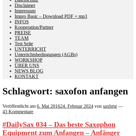
Disclaimer
Impressum
Impro Basic – Download PDF + mp3
INFOS
Kooperation/Partner
PREISE
TEAM
Test Seite
UNTERRICHT
Unterrichtsbedingungen (AGBs)
WORKSHOP
ÜBER UNS
NEWS BLOG
KONTAKT
Schlagwort:
saxofon anfangen
Veröffentlicht am
6. Mai 2016
24. Februar 2024
von
saxbrig
—
43 Kommentare
#DailySax 034 – Das beste Saxophon
Equipment zum Anfangen – Anfänger