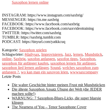
Saxophon lernen online
INSTAGRAM: https://www.instagram.com/saxbrig/
MESSENGER: https://m.me.saxbrig
FACEBOOK: https://www.facebook.com/saxbrig
FACEBOOK: https://www.facebook.com/saxvideotraining
TWITTER: https://twitter.com/saxbrig
TUMBLR: https://saxbrig.tumblr.com
PODCAST: https://tinyurl.com/yatkkcuq
Kategorie:
Saxophon spielen
Schlagwörter:
#dailysax
,
Improvisieren
,
Jazz
,
lernen
,
Mundstück
,
online
,
Saxbrig
,
saxofon anfangen
,
saxofon tipps
,
Saxophon
,
saxophon für anfänger kaufen
,
saxophon lernen für anfänger
,
saxophon lied lernen anfänger
,
Sound
,
welches saxophon zum
anfangen ?
,
wo kan man ein saxovon leien
,
wwwsaxcompany
Letzte Posts
Die wahre Geschichte hinter meinen Frust mit Mundstücken
Die älteste Saxophon Ansatz Übung der Welt (die JEDER
machen sollte!)
WARNUNG: 7 Saxophon-Blues-Licks, die super bluesig
klingen
The Nearness of You – Tenor Saxophone Cover