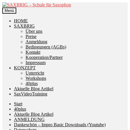
Zur
Zum
Navigation
Inhalt
Menü
springen
springen
HOME
SAXBRIG
Über uns
Preise
Anmeldung
Bedingungen (AGBs)
Kontakt
Kooperation/Partner
Impressum
KONZEPT
Unterricht
Workshops
40plus
Aktuelle Blog Artikel
SaxVideoTraining
Start
40plus
Aktuelle Blog Artikel
ANMELDUNG
Dankeschön – Impro Basic Downloads (Youtube)
Datenschutz