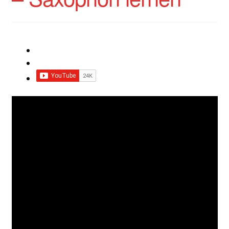
Impressum
Impro Basic – Download PDF + mp3
INFOS
Kooperation/Partner
PREISE
TEAM
Test Seite
UNTERRICHT