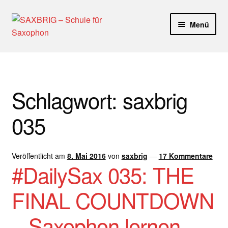
Zur
Zum
Menü
Navigation
Inhalt
springen
springen
Start
40plus
Schlagwort:
saxbrig
Aktuelle Blog Artikel
035
ANMELDUNG
Veröffentlicht am
8. Mai 2016
von
saxbrig
—
17 Kommentare
Dankeschön – Impro Basic Downloads (Youtube)
#DailySax 035: THE
Datenschutz
FINAL COUNTDOWN
Disclaimer
– Saxophon lernen