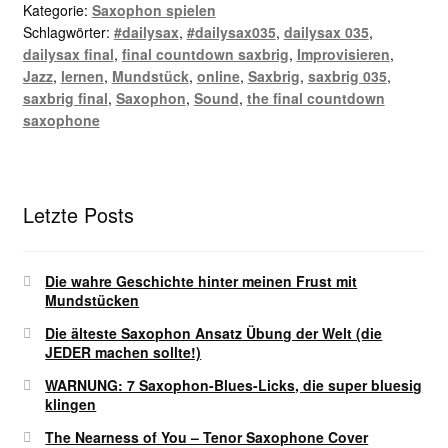
Kategorie:
Saxophon spielen
Schlagwörter:
#dailysax
,
#dailysax035
,
dailysax 035
,
dailysax final
,
final countdown saxbrig
,
Improvisieren
,
Jazz
,
lernen
,
Mundstück
,
online
,
Saxbrig
,
saxbrig 035
,
saxbrig final
,
Saxophon
,
Sound
,
the final countdown
saxophone
Letzte Posts
Die wahre Geschichte hinter meinen Frust mit
Mundstücken
Die älteste Saxophon Ansatz Übung der Welt (die
JEDER machen sollte!)
WARNUNG: 7 Saxophon-Blues-Licks, die super bluesig
klingen
The Nearness of You – Tenor Saxophone Cover