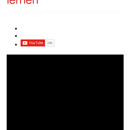
Impressum
Impro Basic – Download PDF + mp3
INFOS
Kooperation/Partner
PREISE
TEAM
Test Seite
UNTERRICHT