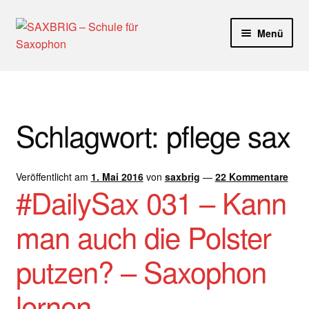
Zur
Zum
Menü
Navigation
Inhalt
springen
springen
Start
40plus
Schlagwort:
pflege sax
Aktuelle Blog Artikel
Veröffentlicht am
1. Mai 2016
von
saxbrig
—
22 Kommentare
ANMELDUNG
#DailySax 031 – Kann
Dankeschön – Impro Basic Downloads (Youtube)
man auch die Polster
Datenschutz
putzen? – Saxophon
Disclaimer
lernen