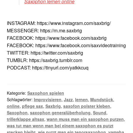
Saxophon lernen online
INSTAGRAM: https://www.instagram.com/saxbrig/
MESSENGER: https://m.me.saxbrig
FACEBOOK: https://www.facebook.com/saxbrig
FACEBOOK: https://www.facebook.com/saxvideotraining
TWITTER: https://twitter.com/saxbrig
TUMBLR: https://saxbrig.tumblr.com
PODCAST: https://tinyurl.com/yatkkcuq
Kategorie:
Saxophon spielen
Schlagwörter:
Improvisieren
,
Jazz
,
lernen
,
Mundstück
,
online
,
pflege sax
,
Saxbrig
,
saxofon polster kleben
,
Saxophon
,
saxophon generalüberholung
,
Sound
,
trillerklappe altsax
,
wann muss man ein saxophon putzen
,
was tut man wenn man bei einem saxophon es putzt
stecken bleibt
,
wie putzt man ein tenorsaxophon
,
yamaha