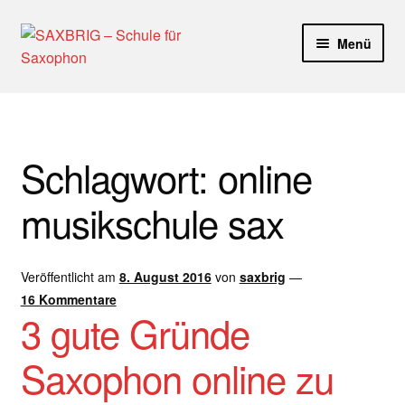
Zur
Zum
Menü
Navigation
Inhalt
springen
springen
Start
40plus
Schlagwort:
online
Aktuelle Blog Artikel
musikschule sax
ANMELDUNG
Veröffentlicht am
8. August 2016
von
saxbrig
—
Dankeschön – Impro Basic Downloads (Youtube)
16 Kommentare
3 gute Gründe
Datenschutz
Saxophon online zu
Disclaimer