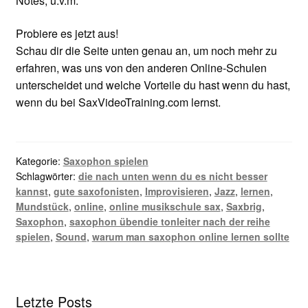
Notes, u.v.m.
Probiere es jetzt aus!
Schau dir die Seite unten genau an, um noch mehr zu
erfahren, was uns von den anderen Online-Schulen
unterscheidet und welche Vorteile du hast wenn du hast,
wenn du bei SaxVideoTraining.com lernst.
Kategorie:
Saxophon spielen
Schlagwörter:
die nach unten wenn du es nicht besser
kannst
,
gute saxofonisten
,
Improvisieren
,
Jazz
,
lernen
,
Mundstück
,
online
,
online musikschule sax
,
Saxbrig
,
Saxophon
,
saxophon übendie tonleiter nach der reihe
spielen
,
Sound
,
warum man saxophon online lernen sollte
Letzte Posts