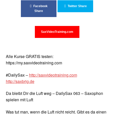
Unterrichtsbedingungen (AGBs)
Facebook
Twitter Share
Share
WORKSHOP
ÜBER UNS
SaxVideoTraining.com
NEWS BLOG
KONTAKT
Alle Kurse GRATIS testen:
https://my.saxvideotraining.com
#DailySax –
http://saxvideotraining.com
http://saxbrig.de
Da bleibt Dir die Luft weg – DailySax 063 – Saxophon
spielen mit Luft
Was tut man, wenn die Luft nicht reicht. Gibt es da einen