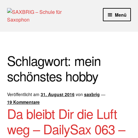
Zur
Zum
Menü
Navigation
Inhalt
springen
springen
Start
40plus
Schlagwort:
mein
Aktuelle Blog Artikel
schönstes hobby
ANMELDUNG
Veröffentlicht am
31. August 2016
von
saxbrig
—
Dankeschön – Impro Basic Downloads (Youtube)
19 Kommentare
Da bleibt Dir die Luft
Datenschutz
weg – DailySax 063 –
Disclaimer