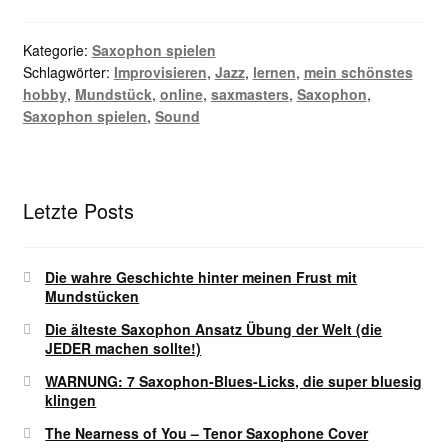
Kategorie:
Saxophon spielen
Schlagwörter:
Improvisieren
,
Jazz
,
lernen
,
mein schönstes
hobby
,
Mundstück
,
online
,
saxmasters
,
Saxophon
,
Saxophon spielen
,
Sound
Letzte Posts
Die wahre Geschichte hinter meinen Frust mit
Mundstücken
Die älteste Saxophon Ansatz Übung der Welt (die
JEDER machen sollte!)
WARNUNG: 7 Saxophon-Blues-Licks, die super bluesig
klingen
The Nearness of You – Tenor Saxophone Cover