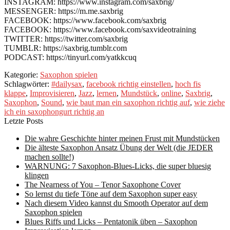
INSTAGRAM: https://www.instagram.com/saxbrig/
MESSENGER: https://m.me.saxbrig
FACEBOOK: https://www.facebook.com/saxbrig
FACEBOOK: https://www.facebook.com/saxvideotraining
TWITTER: https://twitter.com/saxbrig
TUMBLR: https://saxbrig.tumblr.com
PODCAST: https://tinyurl.com/yatkkcuq
Kategorie:
Saxophon spielen
Schlagwörter:
#dailysax
,
facebook richtig einstellen
,
hoch fis
klappe
,
Improvisieren
,
Jazz
,
lernen
,
Mundstück
,
online
,
Saxbrig
,
Saxophon
,
Sound
,
wie baut man ein saxophon richtig auf
,
wie ziehe
ich ein saxophongurt richtig an
Letzte Posts
Die wahre Geschichte hinter meinen Frust mit Mundstücken
Die älteste Saxophon Ansatz Übung der Welt (die JEDER
machen sollte!)
WARNUNG: 7 Saxophon-Blues-Licks, die super bluesig
klingen
The Nearness of You – Tenor Saxophone Cover
So lernst du tiefe Töne auf dem Saxophon super easy
Nach diesem Video kannst du Smooth Operator auf dem
Saxophon spielen
Blues Riffs und Licks – Pentatonik üben – Saxophon