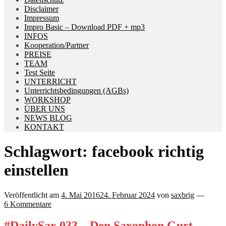
Disclaimer
Impressum
Impro Basic – Download PDF + mp3
INFOS
Kooperation/Partner
PREISE
TEAM
Test Seite
UNTERRICHT
Unterrichtsbedingungen (AGBs)
WORKSHOP
ÜBER UNS
NEWS BLOG
KONTAKT
Schlagwort:
facebook richtig
einstellen
Veröffentlicht am
4. Mai 2016
24. Februar 2024
von
saxbrig
—
6 Kommentare
#DailySax 033 – Den Saxophon Gurt