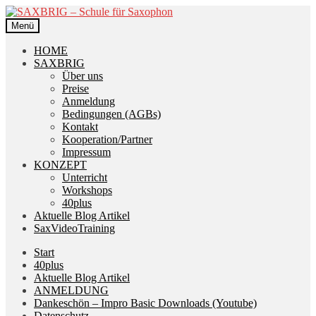
Zur
Zum
Navigation
Inhalt
Menü
springen
springen
HOME
SAXBRIG
Über uns
Preise
Anmeldung
Bedingungen (AGBs)
Kontakt
Kooperation/Partner
Impressum
KONZEPT
Unterricht
Workshops
40plus
Aktuelle Blog Artikel
SaxVideoTraining
Start
40plus
Aktuelle Blog Artikel
ANMELDUNG
Dankeschön – Impro Basic Downloads (Youtube)
Datenschutz