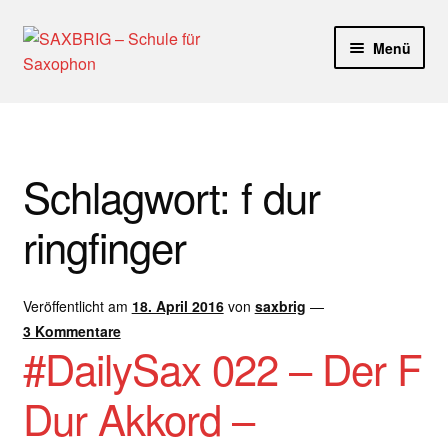
Zur
Zum
Menü
Navigation
Inhalt
springen
springen
Start
40plus
Schlagwort:
f dur
Aktuelle Blog Artikel
ringfinger
ANMELDUNG
Veröffentlicht am
18. April 2016
von
saxbrig
—
Dankeschön – Impro Basic Downloads (Youtube)
3 Kommentare
#DailySax 022 – Der F
Datenschutz
Dur Akkord –
Disclaimer