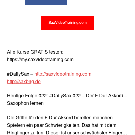
Unterrichtsbedingungen (AGBs)
WORKSHOP
SaxVideoTraining.com
ÜBER UNS
NEWS BLOG
Alle Kurse GRATIS testen:
https://my.saxvideotraining.com
KONTAKT
#DailySax –
http://saxvideotraining.com
http://saxbrig.de
Heutige Folge 022: #DailySax 022 – Der F Dur Akkord –
Saxophon lernen
Die Griffe für den F Dur Akkord bereiten manchen
Spielern ein paar Schwierigkeiten. Das hat mit dem
Ringfinger zu tun. Dieser ist unser schwächster Finger…