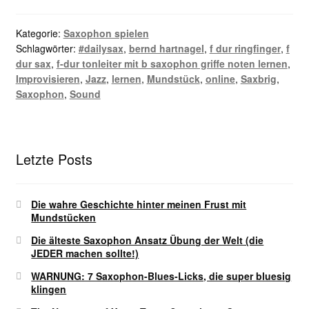
Kategorie:
Saxophon spielen
Schlagwörter:
#dailysax
,
bernd hartnagel
,
f dur ringfinger
,
f
dur sax
,
f-dur tonleiter mit b saxophon griffe noten lernen
,
Improvisieren
,
Jazz
,
lernen
,
Mundstück
,
online
,
Saxbrig
,
Saxophon
,
Sound
Letzte Posts
Die wahre Geschichte hinter meinen Frust mit
Mundstücken
Die älteste Saxophon Ansatz Übung der Welt (die
JEDER machen sollte!)
WARNUNG: 7 Saxophon-Blues-Licks, die super bluesig
klingen