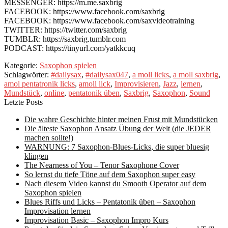
MESSENGER: https://m.me.saxbrig
FACEBOOK: https://www.facebook.com/saxbrig
FACEBOOK: https://www.facebook.com/saxvideotraining
TWITTER: https://twitter.com/saxbrig
TUMBLR: https://saxbrig.tumblr.com
PODCAST: https://tinyurl.com/yatkkcuq
Kategorie:
Saxophon spielen
Schlagwörter:
#dailysax
,
#dailysax047
,
a moll licks
,
a moll saxbrig
,
amol pentatronik licks
,
amoll lick
,
Improvisieren
,
Jazz
,
lernen
,
Mundstück
,
online
,
pentatonik üben
,
Saxbrig
,
Saxophon
,
Sound
Letzte Posts
Die wahre Geschichte hinter meinen Frust mit Mundstücken
Die älteste Saxophon Ansatz Übung der Welt (die JEDER
machen sollte!)
WARNUNG: 7 Saxophon-Blues-Licks, die super bluesig
klingen
The Nearness of You – Tenor Saxophone Cover
So lernst du tiefe Töne auf dem Saxophon super easy
Nach diesem Video kannst du Smooth Operator auf dem
Saxophon spielen
Blues Riffs und Licks – Pentatonik üben – Saxophon
Improvisation lernen
Improvisation Basic – Saxophon Impro Kurs