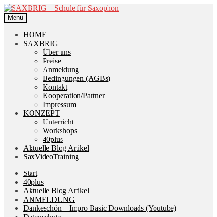
Zur
Zum
Navigation
Inhalt
Menü
springen
springen
HOME
SAXBRIG
Über uns
Preise
Anmeldung
Bedingungen (AGBs)
Kontakt
Kooperation/Partner
Impressum
KONZEPT
Unterricht
Workshops
40plus
Aktuelle Blog Artikel
SaxVideoTraining
Start
40plus
Aktuelle Blog Artikel
ANMELDUNG
Dankeschön – Impro Basic Downloads (Youtube)
Datenschutz