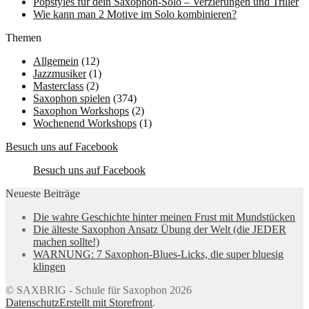
Popstyles für dein Saxophon-Solo – Verzierungen und Triller
Wie kann man 2 Motive im Solo kombinieren?
Themen
Allgemein
(12)
Jazzmusiker
(1)
Masterclass
(2)
Saxophon spielen
(374)
Saxophon Workshops
(2)
Wochenend Workshops
(1)
Besuch uns auf Facebook
Besuch uns auf Facebook
Neueste Beiträge
Die wahre Geschichte hinter meinen Frust mit Mundstücken
Die älteste Saxophon Ansatz Übung der Welt (die JEDER
machen sollte!)
WARNUNG: 7 Saxophon-Blues-Licks, die super bluesig
klingen
© SAXBRIG - Schule für Saxophon 2026
Datenschutz
Erstellt mit Storefront
.