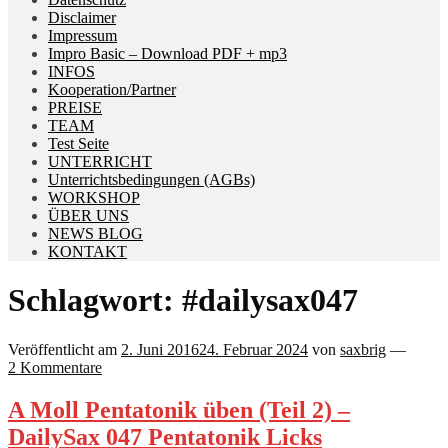
Disclaimer
Impressum
Impro Basic – Download PDF + mp3
INFOS
Kooperation/Partner
PREISE
TEAM
Test Seite
UNTERRICHT
Unterrichtsbedingungen (AGBs)
WORKSHOP
ÜBER UNS
NEWS BLOG
KONTAKT
Schlagwort:
#dailysax047
Veröffentlicht am
2. Juni 2016
24. Februar 2024
von
saxbrig
—
2 Kommentare
A Moll Pentatonik üben (Teil 2) –
DailySax 047 Pentatonik Licks