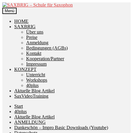
Zur
Zum
Navigation
Inhalt
Menü
springen
springen
HOME
SAXBRIG
Über uns
Preise
Anmeldung
Bedingungen (AGBs)
Kontakt
Kooperation/Partner
Impressum
KONZEPT
Unterricht
Workshops
40plus
Aktuelle Blog Artikel
SaxVideoTraining
Start
40plus
Aktuelle Blog Artikel
ANMELDUNG
Dankeschön – Impro Basic Downloads (Youtube)
Datenschutz