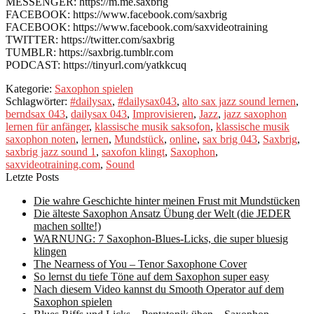
MESSENGER: https://m.me.saxbrig
FACEBOOK: https://www.facebook.com/saxbrig
FACEBOOK: https://www.facebook.com/saxvideotraining
TWITTER: https://twitter.com/saxbrig
TUMBLR: https://saxbrig.tumblr.com
PODCAST: https://tinyurl.com/yatkkcuq
Kategorie:
Saxophon spielen
Schlagwörter:
#dailysax
,
#dailysax043
,
alto sax jazz sound lernen
,
berndsax 043
,
dailysax 043
,
Improvisieren
,
Jazz
,
jazz saxophon
lernen für anfänger
,
klassische musik saksofon
,
klassische musik
saxophon noten
,
lernen
,
Mundstück
,
online
,
sax brig 043
,
Saxbrig
,
saxbrig jazz sound 1
,
saxofon klingt
,
Saxophon
,
saxvideotraining.com
,
Sound
Letzte Posts
Die wahre Geschichte hinter meinen Frust mit Mundstücken
Die älteste Saxophon Ansatz Übung der Welt (die JEDER
machen sollte!)
WARNUNG: 7 Saxophon-Blues-Licks, die super bluesig
klingen
The Nearness of You – Tenor Saxophone Cover
So lernst du tiefe Töne auf dem Saxophon super easy
Nach diesem Video kannst du Smooth Operator auf dem
Saxophon spielen