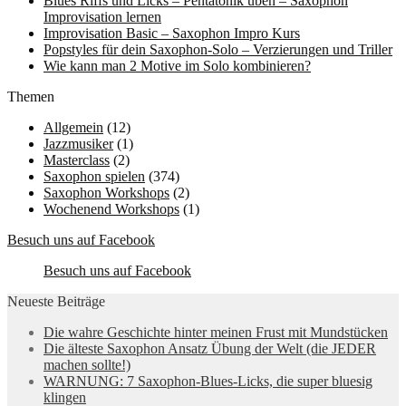
Blues Riffs und Licks – Pentatonik üben – Saxophon
Improvisation lernen
Improvisation Basic – Saxophon Impro Kurs
Popstyles für dein Saxophon-Solo – Verzierungen und Triller
Wie kann man 2 Motive im Solo kombinieren?
Themen
Allgemein
(12)
Jazzmusiker
(1)
Masterclass
(2)
Saxophon spielen
(374)
Saxophon Workshops
(2)
Wochenend Workshops
(1)
Besuch uns auf Facebook
Besuch uns auf Facebook
Neueste Beiträge
Die wahre Geschichte hinter meinen Frust mit Mundstücken
Die älteste Saxophon Ansatz Übung der Welt (die JEDER
machen sollte!)
WARNUNG: 7 Saxophon-Blues-Licks, die super bluesig
klingen