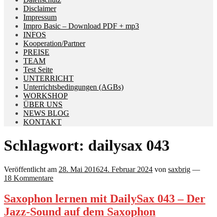
Disclaimer
Impressum
Impro Basic – Download PDF + mp3
INFOS
Kooperation/Partner
PREISE
TEAM
Test Seite
UNTERRICHT
Unterrichtsbedingungen (AGBs)
WORKSHOP
ÜBER UNS
NEWS BLOG
KONTAKT
Schlagwort:
dailysax 043
Veröffentlicht am
28. Mai 2016
24. Februar 2024
von
saxbrig
—
18 Kommentare
Saxophon lernen mit DailySax 043 – Der
Jazz-Sound auf dem Saxophon