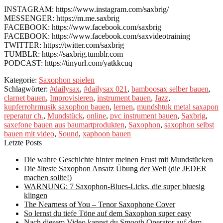
INSTAGRAM: https://www.instagram.com/saxbrig/
MESSENGER: https://m.me.saxbrig
FACEBOOK: https://www.facebook.com/saxbrig
FACEBOOK: https://www.facebook.com/saxvideotraining
TWITTER: https://twitter.com/saxbrig
TUMBLR: https://saxbrig.tumblr.com
PODCAST: https://tinyurl.com/yatkkcuq
Kategorie:
Saxophon spielen
Schlagwörter:
#dailysax
,
#dailysax 021
,
bamboosax selber bauen
,
clarnet bauen
,
Improvisieren
,
instrument bauen
,
Jazz
,
kupferrohrmusik saxophon bauen
,
lernen
,
mundshtuk metal saxapon
reperatur ch.
,
Mundstück
,
online
,
pvc instrument bauen
,
Saxbrig
,
saxefone bauen aus baumartprodukten
,
Saxophon
,
saxophon selbst
bauen mit video
,
Sound
,
xaphoon bauen
Letzte Posts
Die wahre Geschichte hinter meinen Frust mit Mundstücken
Die älteste Saxophon Ansatz Übung der Welt (die JEDER
machen sollte!)
WARNUNG: 7 Saxophon-Blues-Licks, die super bluesig
klingen
The Nearness of You – Tenor Saxophone Cover
So lernst du tiefe Töne auf dem Saxophon super easy
Nach diesem Video kannst du Smooth Operator auf dem