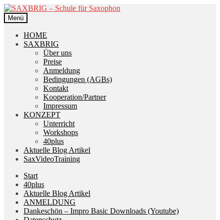
Zur
Zum
Navigation
Inhalt
Menü
springen
springen
HOME
SAXBRIG
Über uns
Preise
Anmeldung
Bedingungen (AGBs)
Kontakt
Kooperation/Partner
Impressum
KONZEPT
Unterricht
Workshops
40plus
Aktuelle Blog Artikel
SaxVideoTraining
Start
40plus
Aktuelle Blog Artikel
ANMELDUNG
Dankeschön – Impro Basic Downloads (Youtube)
Datenschutz