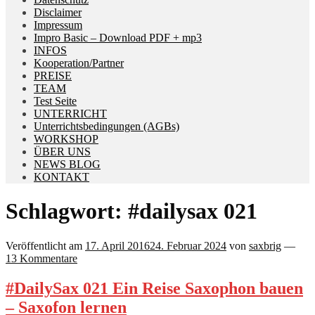
Disclaimer
Impressum
Impro Basic – Download PDF + mp3
INFOS
Kooperation/Partner
PREISE
TEAM
Test Seite
UNTERRICHT
Unterrichtsbedingungen (AGBs)
WORKSHOP
ÜBER UNS
NEWS BLOG
KONTAKT
Schlagwort:
#dailysax 021
Veröffentlicht am
17. April 2016
24. Februar 2024
von
saxbrig
—
13 Kommentare
#DailySax 021 Ein Reise Saxophon bauen
– Saxofon lernen