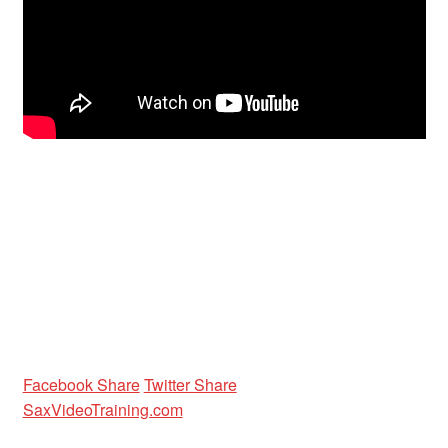
Unterrichtsbedingungen (AGBs)
WORKSHOP
ÜBER UNS
NEWS BLOG
KONTAKT
Facebook Share
Twitter Share
SaxVideoTraining.com