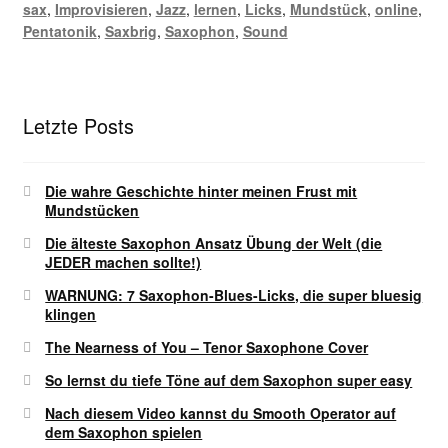
sax
,
Improvisieren
,
Jazz
,
lernen
,
Licks
,
Mundstück
,
online
,
Pentatonik
,
Saxbrig
,
Saxophon
,
Sound
Letzte Posts
Die wahre Geschichte hinter meinen Frust mit
Mundstücken
Die älteste Saxophon Ansatz Übung der Welt (die
JEDER machen sollte!)
WARNUNG: 7 Saxophon-Blues-Licks, die super bluesig
klingen
The Nearness of You – Tenor Saxophone Cover
So lernst du tiefe Töne auf dem Saxophon super easy
Nach diesem Video kannst du Smooth Operator auf
dem Saxophon spielen