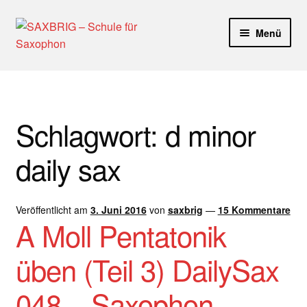
Zur
Zum
Menü
Navigation
Inhalt
springen
springen
Start
40plus
Schlagwort:
d minor
Aktuelle Blog Artikel
daily sax
ANMELDUNG
Veröffentlicht am
3. Juni 2016
von
saxbrig
—
15 Kommentare
Dankeschön – Impro Basic Downloads (Youtube)
A Moll Pentatonik
Datenschutz
üben (Teil 3) DailySax
Disclaimer
048 – Saxophon