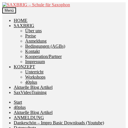
Zur
Zum
Navigation
Inhalt
Menü
springen
springen
HOME
SAXBRIG
Über uns
Preise
Anmeldung
Bedingungen (AGBs)
Kontakt
Kooperation/Partner
Impressum
KONZEPT
Unterricht
Workshops
40plus
Aktuelle Blog Artikel
SaxVideoTraining
Start
40plus
Aktuelle Blog Artikel
ANMELDUNG
Dankeschön – Impro Basic Downloads (Youtube)
Datenschutz