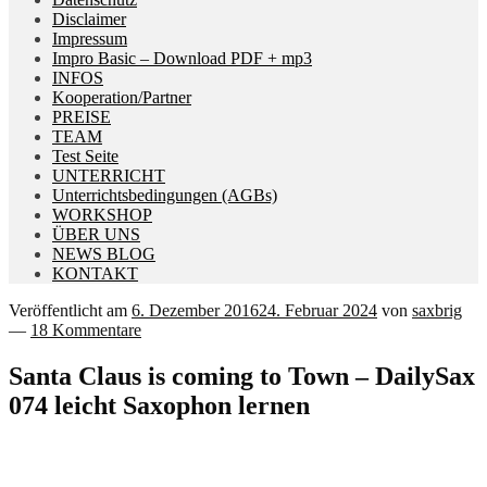
Disclaimer
Impressum
Impro Basic – Download PDF + mp3
INFOS
Kooperation/Partner
PREISE
TEAM
Test Seite
UNTERRICHT
Unterrichtsbedingungen (AGBs)
WORKSHOP
ÜBER UNS
NEWS BLOG
KONTAKT
Veröffentlicht am
6. Dezember 2016
24. Februar 2024
von
saxbrig
—
18 Kommentare
Santa Claus is coming to Town – DailySax
074 leicht Saxophon lernen