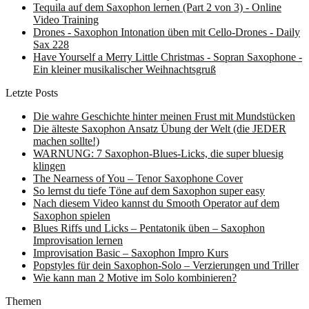
Tequila auf dem Saxophon lernen (Part 2 von 3) - Online
Video Training
Drones - Saxophon Intonation üben mit Cello-Drones - Daily
Sax 228
Have Yourself a Merry Little Christmas - Sopran Saxophone -
Ein kleiner musikalischer Weihnachtsgruß
Letzte Posts
Die wahre Geschichte hinter meinen Frust mit Mundstücken
Die älteste Saxophon Ansatz Übung der Welt (die JEDER
machen sollte!)
WARNUNG: 7 Saxophon-Blues-Licks, die super bluesig
klingen
The Nearness of You – Tenor Saxophone Cover
So lernst du tiefe Töne auf dem Saxophon super easy
Nach diesem Video kannst du Smooth Operator auf dem
Saxophon spielen
Blues Riffs und Licks – Pentatonik üben – Saxophon
Improvisation lernen
Improvisation Basic – Saxophon Impro Kurs
Popstyles für dein Saxophon-Solo – Verzierungen und Triller
Wie kann man 2 Motive im Solo kombinieren?
Themen