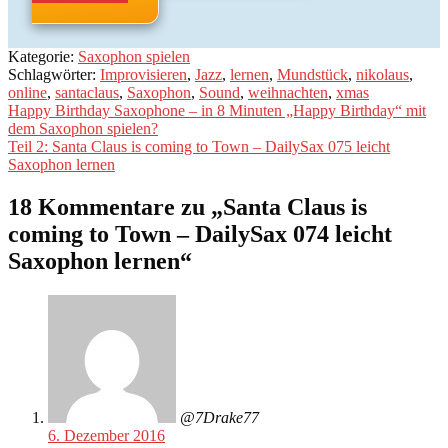
Kategorie:
Saxophon spielen
Schlagwörter:
Improvisieren
,
Jazz
,
lernen
,
Mundstück
,
nikolaus
,
online
,
santaclaus
,
Saxophon
,
Sound
,
weihnachten
,
xmas
Beitragsnavigation
Vorheriger
Happy Birthday Saxophone – in 8 Minuten „Happy Birthday“ mit
Beitrag:
dem Saxophon spielen?
Nächster
Teil 2: Santa Claus is coming to Town – DailySax 075 leicht
Beitrag:
Saxophon lernen
18 Kommentare zu „
Santa Claus is
coming to Town – DailySax 074 leicht
Saxophon lernen
“
@7Drake77
6. Dezember 2016