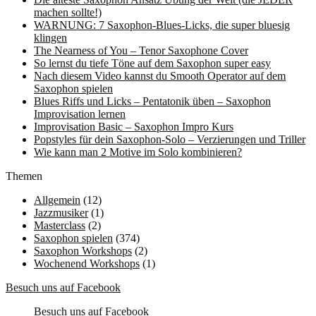
machen sollte!)
WARNUNG: 7 Saxophon-Blues-Licks, die super bluesig
klingen
The Nearness of You – Tenor Saxophone Cover
So lernst du tiefe Töne auf dem Saxophon super easy
Nach diesem Video kannst du Smooth Operator auf dem
Saxophon spielen
Blues Riffs und Licks – Pentatonik üben – Saxophon
Improvisation lernen
Improvisation Basic – Saxophon Impro Kurs
Popstyles für dein Saxophon-Solo – Verzierungen und Triller
Wie kann man 2 Motive im Solo kombinieren?
Themen
Allgemein
(12)
Jazzmusiker
(1)
Masterclass
(2)
Saxophon spielen
(374)
Saxophon Workshops
(2)
Wochenend Workshops
(1)
Besuch uns auf Facebook
Besuch uns auf Facebook