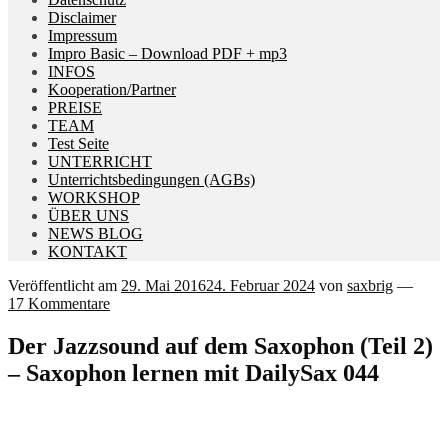
Disclaimer
Impressum
Impro Basic – Download PDF + mp3
INFOS
Kooperation/Partner
PREISE
TEAM
Test Seite
UNTERRICHT
Unterrichtsbedingungen (AGBs)
WORKSHOP
ÜBER UNS
NEWS BLOG
KONTAKT
Veröffentlicht am
29. Mai 2016
24. Februar 2024
von
saxbrig
—
17 Kommentare
Der Jazzsound auf dem Saxophon (Teil 2)
– Saxophon lernen mit DailySax 044