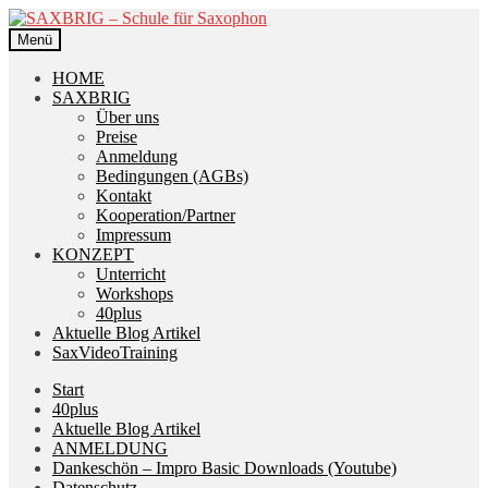
Zur
Zum
Navigation
Inhalt
Menü
springen
springen
HOME
SAXBRIG
Über uns
Preise
Anmeldung
Bedingungen (AGBs)
Kontakt
Kooperation/Partner
Impressum
KONZEPT
Unterricht
Workshops
40plus
Aktuelle Blog Artikel
SaxVideoTraining
Start
40plus
Aktuelle Blog Artikel
ANMELDUNG
Dankeschön – Impro Basic Downloads (Youtube)
Datenschutz