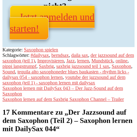
nicht?
Jetzt anmelden und
starten!
Kategorie:
Saxophon spielen
Schlagwörter:
#dailysax
,
berndsax
,
daila sax
,
der jazzsound auf dem
saxophon (teil 1)
,
Improvisieren
,
Jazz
,
lernen
,
Mundstück
,
online
,
pippi langstrumpf
,
Saxbrig
,
saxbrig jazzsound teil 1 sax
,
Saxophon
,
Sound
,
tequila alto saxophoneder blues baukasten - rhythm licks -
dailysax 054 - saxophon lernen
,
youtube der jazzsound auf dem
saxophon (teil 1) - saxophon lernen mit dailysax
Beitragsnavigation
Vorheriger
Saxophon lernen mit DailySax 043 – Der Jazz-Sound auf dem
Beitrag:
Saxophon
Nächster
Saxophon lernen auf dem Saxbrig Saxophon Channel – Trailer
Beitrag:
17 Kommentare zu „
Der Jazzsound auf
dem Saxophon (Teil 2) – Saxophon lernen
mit DailySax 044
“