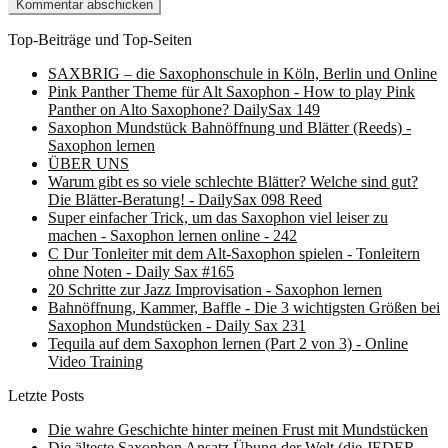
Top-Beiträge und Top-Seiten
SAXBRIG – die Saxophonschule in Köln, Berlin und Online
Pink Panther Theme für Alt Saxophon - How to play Pink
Panther on Alto Saxophone? DailySax 149
Saxophon Mundstück Bahnöffnung und Blätter (Reeds) -
Saxophon lernen
ÜBER UNS
Warum gibt es so viele schlechte Blätter? Welche sind gut?
Die Blätter-Beratung! - DailySax 098 Reed
Super einfacher Trick, um das Saxophon viel leiser zu
machen - Saxophon lernen online - 242
C Dur Tonleiter mit dem Alt-Saxophon spielen - Tonleitern
ohne Noten - Daily Sax #165
20 Schritte zur Jazz Improvisation - Saxophon lernen
Bahnöffnung, Kammer, Baffle - Die 3 wichtigsten Größen bei
Saxophon Mundstücken - Daily Sax 231
Tequila auf dem Saxophon lernen (Part 2 von 3) - Online
Video Training
Letzte Posts
Die wahre Geschichte hinter meinen Frust mit Mundstücken
Die älteste Saxophon Ansatz Übung der Welt (die JEDER