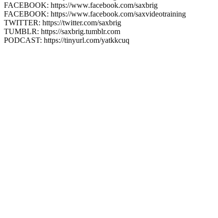
FACEBOOK: https://www.facebook.com/saxbrig
FACEBOOK: https://www.facebook.com/saxvideotraining
TWITTER: https://twitter.com/saxbrig
TUMBLR: https://saxbrig.tumblr.com
PODCAST: https://tinyurl.com/yatkkcuq
Hast Du schon Deinen
kostenlosen
Premium
Account eröffnet?
Gratis Saxophon Training?
Hm...warum eigentlich nicht?
Jetzt anmelden und