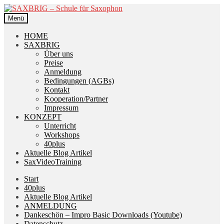
Zur
Zum
Navigation
Inhalt
Menü
springen
springen
HOME
SAXBRIG
Über uns
Preise
Anmeldung
Bedingungen (AGBs)
Kontakt
Kooperation/Partner
Impressum
KONZEPT
Unterricht
Workshops
40plus
Aktuelle Blog Artikel
SaxVideoTraining
Start
40plus
Aktuelle Blog Artikel
ANMELDUNG
Dankeschön – Impro Basic Downloads (Youtube)
Datenschutz