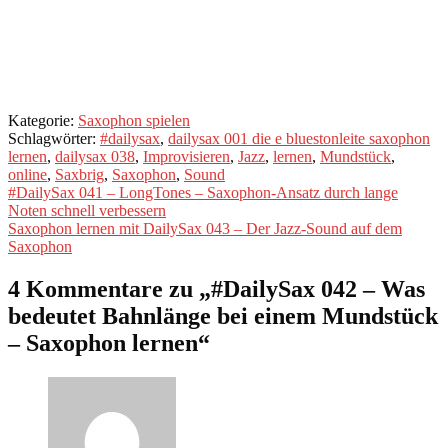
starten!
Kategorie:
Saxophon spielen
Schlagwörter:
#dailysax
,
dailysax 001 die e bluestonleite saxophon
lernen
,
dailysax 038
,
Improvisieren
,
Jazz
,
lernen
,
Mundstück
,
online
,
Saxbrig
,
Saxophon
,
Sound
Beitragsnavigation
Vorheriger
#DailySax 041 – LongTones – Saxophon-Ansatz durch lange
Beitrag:
Noten schnell verbessern
Nächster
Saxophon lernen mit DailySax 043 – Der Jazz-Sound auf dem
Beitrag:
Saxophon
4 Kommentare zu „
#DailySax 042 – Was
bedeutet Bahnlänge bei einem Mundstück
– Saxophon lernen
“