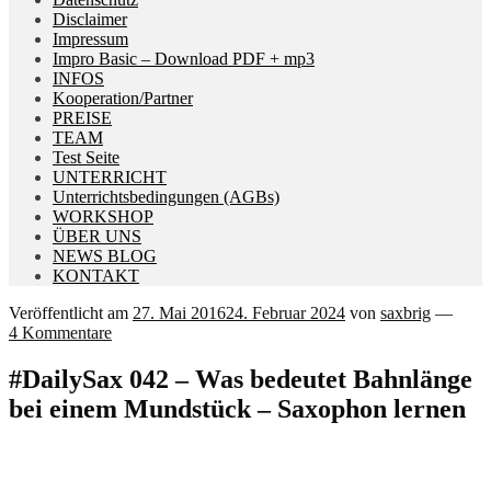
Disclaimer
Impressum
Impro Basic – Download PDF + mp3
INFOS
Kooperation/Partner
PREISE
TEAM
Test Seite
UNTERRICHT
Unterrichtsbedingungen (AGBs)
WORKSHOP
ÜBER UNS
NEWS BLOG
KONTAKT
Veröffentlicht am
27. Mai 2016
24. Februar 2024
von
saxbrig
—
4 Kommentare
#DailySax 042 – Was bedeutet Bahnlänge
bei einem Mundstück – Saxophon lernen