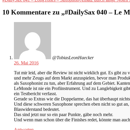
Beitrag:
10 Kommentare zu „
#DailySax 040 – Le M
@TobiasLeonHaecker
26. Mai 2016
Tut mir leid, aber die Review ist nicht wirklich gut. Es gibt z
und mehr Zeugs auf dem Markt anzuspielen, bevor man Produktte
als Saxophonist zu tun, aber Erfahrung auf dem Gebiet. Kanten 
LeMonde ist nie ein Profiinstrument. Und zu Langlebigkeit gib
ein Testbericht verfasst.
Gerade so Extras wie die Doppelarme, das hat überhaupt nichts
Und diese schweren Saxophone sprechen eben nicht so gut an, 
Blaswiderstand bedeutet.
Das sind jetzt nur so ein paar Punkte, gäbe noch mehr.
Und wenn man schon über die Finishes redet, könnte man auc
Antworten