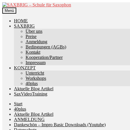
Zur
Zum
Navigation
Inhalt
Menü
springen
springen
HOME
SAXBRIG
Über uns
Preise
Anmeldung
Bedingungen (AGBs)
Kontakt
Kooperation/Partner
Impressum
KONZEPT
Unterricht
Workshops
40plus
Aktuelle Blog Artikel
SaxVideoTraining
Start
40plus
Aktuelle Blog Artikel
ANMELDUNG
Dankeschön – Impro Basic Downloads (Youtube)
Datenschutz