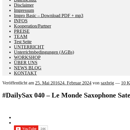
Disclaimer
Impressum
Impro Basic – Download PDF + mp3
INFOS
Kooperation/Partner
PREISE
TEAM
Test Seite
UNTERRICHT
Unterrichtsbedingungen (AGBs)
WORKSHOP
ÜBER UNS
NEWS BLOG
KONTAKT
Veröffentlicht am
25. Mai 2016
24. Februar 2024
von
saxbrig
—
10 
#DailySax 040 – Le Monde Saxophone Satel