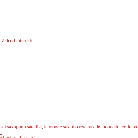
 Video Unterricht
alt saxophon satellite
,
le monde sax alto reviews
,
le monde tenor
,
le m
n
chnell verbessern