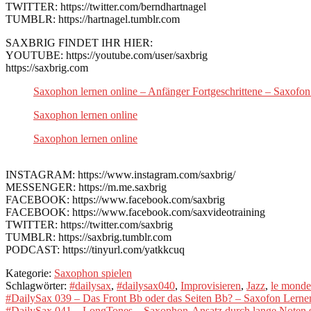
TWITTER: https://twitter.com/berndhartnagel
TUMBLR: https://hartnagel.tumblr.com
SAXBRIG FINDET IHR HIER:
YOUTUBE: https://youtube.com/user/saxbrig
https://saxbrig.com
Saxophon lernen online – Anfänger Fortgeschrittene – Saxofon
Saxophon lernen online
Saxophon lernen online
INSTAGRAM: https://www.instagram.com/saxbrig/
MESSENGER: https://m.me.saxbrig
FACEBOOK: https://www.facebook.com/saxbrig
FACEBOOK: https://www.facebook.com/saxvideotraining
TWITTER: https://twitter.com/saxbrig
TUMBLR: https://saxbrig.tumblr.com
PODCAST: https://tinyurl.com/yatkkcuq
Kategorie:
Saxophon spielen
Schlagwörter:
#dailysax
,
#dailysax040
,
Improvisieren
,
Jazz
,
le monde 
Beitragsnavigation
Vorheriger
#DailySax 039 – Das Front Bb oder das Seiten Bb? – Saxofon Lerne
Beitrag:
Nächster
#DailySax 041 – LongTones – Saxophon-Ansatz durch lange Noten s