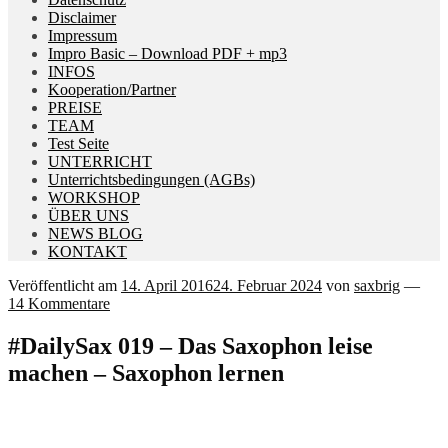
Disclaimer
Impressum
Impro Basic – Download PDF + mp3
INFOS
Kooperation/Partner
PREISE
TEAM
Test Seite
UNTERRICHT
Unterrichtsbedingungen (AGBs)
WORKSHOP
ÜBER UNS
NEWS BLOG
KONTAKT
Veröffentlicht am
14. April 2016
24. Februar 2024
von
saxbrig
—
14 Kommentare
#DailySax 019 – Das Saxophon leise
machen – Saxophon lernen