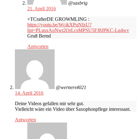
@saxbrig
21. April 2016
+TCrafterDE GROWMLING :
https://youtu.be/WcikXPqNIzU?
list=PLusxAoNwt2OrLcsMPSU5FJ8JPKC-Lq4wv
Gruß Bernd
Antworten
@werners4021
14. April 2016
Deine Videos gefallen mir sehr gut.
Vielleicht wäre ein Video über Saxophonpflege interessant.
Antworten