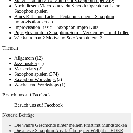
So lernst du tiefe Töne auf dem Saxophon super easy
Nach diesem Video kannst du Smooth Operator auf dem
Saxophon spielen
Blues Riffs und Licks – Pentatonik üben – Saxophon
Improvisation lernen
Improvisation Basic – Saxophon Impro Kurs
Popstyles für dein Saxophon-Solo – Verzierungen und Triller
Wie kann man 2 Motive im Solo kombinieren?
Themen
Allgemein
(12)
Jazzmusiker
(1)
Masterclass
(2)
Saxophon spielen
(374)
Saxophon Workshops
(2)
Wochenend Workshops
(1)
Besuch uns auf Facebook
Besuch uns auf Facebook
Neueste Beiträge
Die wahre Geschichte hinter meinen Frust mit Mundstücken
Die älteste Saxophon Ansatz Übung der Welt (die JEDER