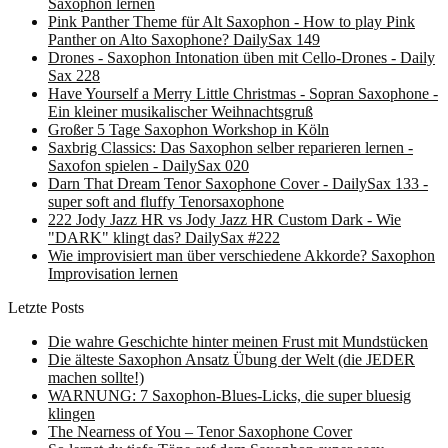
Saxophon lernen
Pink Panther Theme für Alt Saxophon - How to play Pink
Panther on Alto Saxophone? DailySax 149
Drones - Saxophon Intonation üben mit Cello-Drones - Daily
Sax 228
Have Yourself a Merry Little Christmas - Sopran Saxophone -
Ein kleiner musikalischer Weihnachtsgruß
Großer 5 Tage Saxophon Workshop in Köln
Saxbrig Classics: Das Saxophon selber reparieren lernen -
Saxofon spielen - DailySax 020
Darn That Dream Tenor Saxophone Cover - DailySax 133 -
super soft and fluffy Tenorsaxophone
222 Jody Jazz HR vs Jody Jazz HR Custom Dark - Wie
"DARK" klingt das? DailySax #222
Wie improvisiert man über verschiedene Akkorde? Saxophon
Improvisation lernen
Letzte Posts
Die wahre Geschichte hinter meinen Frust mit Mundstücken
Die älteste Saxophon Ansatz Übung der Welt (die JEDER
machen sollte!)
WARNUNG: 7 Saxophon-Blues-Licks, die super bluesig
klingen
The Nearness of You – Tenor Saxophone Cover