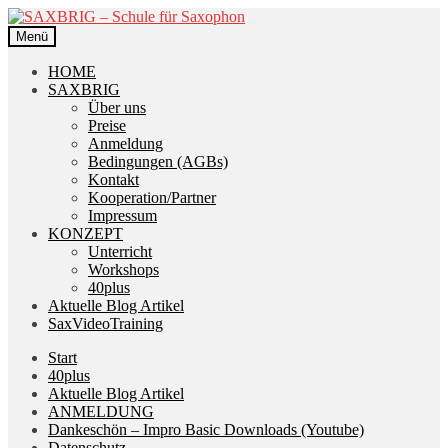
Zur
Zum
Navigation
Inhalt
Menü
springen
springen
HOME
SAXBRIG
Über uns
Preise
Anmeldung
Bedingungen (AGBs)
Kontakt
Kooperation/Partner
Impressum
KONZEPT
Unterricht
Workshops
40plus
Aktuelle Blog Artikel
SaxVideoTraining
Start
40plus
Aktuelle Blog Artikel
ANMELDUNG
Dankeschön – Impro Basic Downloads (Youtube)
Datenschutz