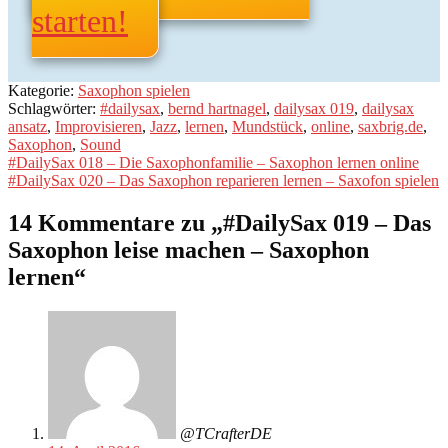
starten!
Kategorie:
Saxophon spielen
Schlagwörter:
#dailysax
,
bernd hartnagel
,
dailysax 019
,
dailysax
ansatz
,
Improvisieren
,
Jazz
,
lernen
,
Mundstück
,
online
,
saxbrig.de
,
Saxophon
,
Sound
Beitragsnavigation
Vorheriger
#DailySax 018 – Die Saxophonfamilie – Saxophon lernen online
Beitrag:
Nächster
#DailySax 020 – Das Saxophon reparieren lernen – Saxofon spielen
Beitrag:
14 Kommentare zu „
#DailySax 019 – Das
Saxophon leise machen – Saxophon
lernen
“
@TCrafterDE