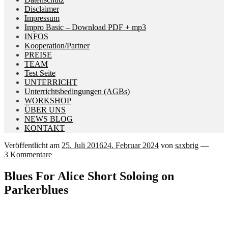
Disclaimer
Impressum
Impro Basic – Download PDF + mp3
INFOS
Kooperation/Partner
PREISE
TEAM
Test Seite
UNTERRICHT
Unterrichtsbedingungen (AGBs)
WORKSHOP
ÜBER UNS
NEWS BLOG
KONTAKT
Veröffentlicht am
25. Juli 2016
24. Februar 2024
von
saxbrig
—
3 Kommentare
Blues For Alice Short Soloing on
Parkerblues