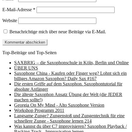
E-Mail-Adresse
*
Website
Benachrichtige mich über neue Beiträge via E-Mail.
Top-Beiträge und Top-Seiten
SAXBRIG – die Saxophonschule in Köln, Berlin und Online
ÜBER UNS
Saxophone China - Kaufen oder Finger weg? Lohnt sich ein
billiges Amazon Saxophon? Daily Sax #167
Die ersten Griffe auf dem Saxophon. Saxophontutorial für
absolute Anfänger
Die älteste Saxophon Ansatz Übung der Welt (die JEDER
machen sollte!)
Georgia On My Mind - Alto Saxophone Version
Workshop Programm 2011
Langsame Zunge? Zungenstoß und Zungentechnik für eine
schnellere Zunge - Saxophone lernen 214
Was kannst du über C7 improvisieren? Saxophon Playback /
Backing Track - Improvisation lernen