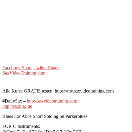
Facebook Share
Twitter Share
SaxVideoTraining.com
Alle Kurse GRATIS testen: https://my.saxvideotraining.com
#DailySax –
http://saxvideotraining.com
http://saxbrig.de
Blues For Alice Short Soloing on Parkerblues
FOR C Instruments:
//: Fmaj7 / Eø A7(♭9) / Dm7 G7 / Cm7 F7 /