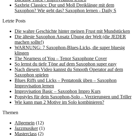
Saxbrig Classics: Dur und Moll Dreiklänge mit dem
Saxophon? Wie geht das? Saxophon lernen - Daily S
Letzte Posts
Die wahre Geschichte hinter meinen Frust mit Mundstücken
Die älteste Saxophon Ansatz Übung der Welt (die JEDER
machen sollte!)
WARNUNG: 7 Saxophon-Blues-Licks, die super bluesig
klingen
The Nearness of You – Tenor Saxophone Cover
So lernst du tiefe Töne auf dem Saxophon super easy
Nach diesem Video kannst du Smooth Operator auf dem
Saxophon spielen
Blues Riffs und Licks – Pentatonik üben – Saxophon
Improvisation lernen
Improvisation Basic – Saxophon Impro Kurs
Popstyles für dein Saxophon-Solo – Verzierungen und Triller
Wie kann man 2 Motive im Solo kombinieren?
Themen
Allgemein
(12)
Jazzmusiker
(1)
Masterclass
(2)