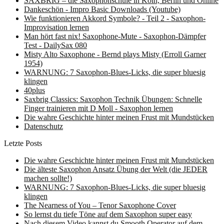
SAXBRIG – die Saxophonschule in Köln, Berlin und Online
Dankeschön - Impro Basic Downloads (Youtube)
Wie funktionieren Akkord Symbole? - Teil 2 - Saxophon-
Improvisation lernen
Man hört fast nix! Saxophone-Mute - Saxophon-Dämpfer
Test - DailySax 080
Misty Alto Saxophone - Bernd plays Misty (Erroll Garner
1954)
WARNUNG: 7 Saxophon-Blues-Licks, die super bluesig
klingen
40plus
Saxbrig Classics: Saxophon Technik Übungen: Schnelle
Finger trainieren mit D Moll - Saxophon lernen
Die wahre Geschichte hinter meinen Frust mit Mundstücken
Datenschutz
Letzte Posts
Die wahre Geschichte hinter meinen Frust mit Mundstücken
Die älteste Saxophon Ansatz Übung der Welt (die JEDER
machen sollte!)
WARNUNG: 7 Saxophon-Blues-Licks, die super bluesig
klingen
The Nearness of You – Tenor Saxophone Cover
So lernst du tiefe Töne auf dem Saxophon super easy
Nach diesem Video kannst du Smooth Operator auf dem