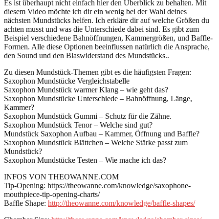
Es ist überhaupt nicht einfach hier den Überblick zu behalten. Mit
diesem Video möchte ich dir ein wenig bei der Wahl deines
nächsten Mundstücks helfen. Ich erkläre dir auf welche Größen du
achten musst und was die Unterschiede dabei sind. Es gibt zum
Beispiel verschiedene Bahnöffnungen, Kammergrößen, und Baffle-
Formen. Alle diese Optionen beeinflussen natürlich die Ansprache,
den Sound und den Blaswiderstand des Mundstücks..
Zu diesen Mundstück-Themen gibt es die häufigsten Fragen:
Saxophon Mundstücke Vergleichstabelle
Saxophon Mundstück warmer Klang – wie geht das?
Saxophon Mundstücke Unterschiede – Bahnöffnung, Länge,
Kammer?
Saxophon Mundstück Gummi – Schutz für die Zähne.
Saxophon Mundstück Tenor – Welche sind gut?
Mundstück Saxophon Aufbau – Kammer, Öffnung und Baffle?
Saxophon Mundstück Blättchen – Welche Stärke passt zum
Mundstück?
Saxophon Mundstücke Testen – Wie mache ich das?
INFOS VON THEOWANNE.COM
Tip-Opening: https://theowanne.com/knowledge/saxophone-
mouthpiece-tip-opening-charts/
Baffle Shape:
http://theowanne.com/knowledge/baffle-shapes/