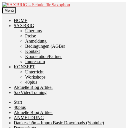
Zur
Zum
Navigation
Inhalt
Menü
springen
springen
HOME
SAXBRIG
Über uns
Preise
Anmeldung
Bedingungen (AGBs)
Kontakt
Kooperation/Partner
Impressum
KONZEPT
Unterricht
Workshops
40plus
Aktuelle Blog Artikel
SaxVideoTraining
Start
40plus
Aktuelle Blog Artikel
ANMELDUNG
Dankeschön – Impro Basic Downloads (Youtube)
Datenschutz