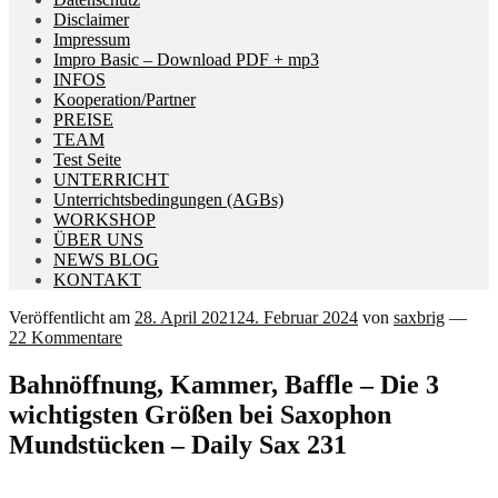
Disclaimer
Impressum
Impro Basic – Download PDF + mp3
INFOS
Kooperation/Partner
PREISE
TEAM
Test Seite
UNTERRICHT
Unterrichtsbedingungen (AGBs)
WORKSHOP
ÜBER UNS
NEWS BLOG
KONTAKT
Veröffentlicht am
28. April 2021
24. Februar 2024
von
saxbrig
—
22 Kommentare
Bahnöffnung, Kammer, Baffle – Die 3
wichtigsten Größen bei Saxophon
Mundstücken – Daily Sax 231