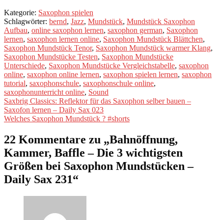
Kategorie:
Saxophon spielen
Schlagwörter:
bernd
,
Jazz
,
Mundstück
,
Mundstück Saxophon
Aufbau
,
online saxophon lernen
,
saxophon german
,
Saxophon
lernen
,
saxophon lernen online
,
Saxophon Mundstück Blättchen
,
Saxophon Mundstück Tenor
,
Saxophon Mundstück warmer Klang
,
Saxophon Mundstücke Testen
,
Saxophon Mundstücke
Unterschiede
,
Saxophon Mundstücke Vergleichstabelle
,
saxophon
online
,
saxophon online lernen
,
saxophon spielen lernen
,
saxophon
tutorial
,
saxophonschule
,
saxophonschule online
,
saxophonunterricht online
,
Sound
Beitragsnavigation
Vorheriger
Saxbrig Classics: Reflektor für das Saxophon selber bauen –
Beitrag:
Saxofon lernen – Daily Sax 023
Nächster
Welches Saxophon Mundstück ? #shorts
Beitrag:
22 Kommentare zu „
Bahnöffnung,
Kammer, Baffle – Die 3 wichtigsten
Größen bei Saxophon Mundstücken –
Daily Sax 231
“