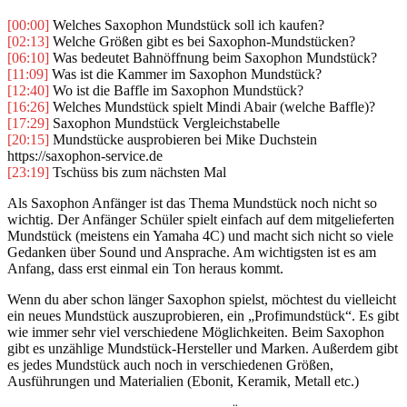
[00:00]
Welches Saxophon Mundstück soll ich kaufen?
[02:13]
Welche Größen gibt es bei Saxophon-Mundstücken?
[06:10]
Was bedeutet Bahnöffnung beim Saxophon Mundstück?
[11:09]
Was ist die Kammer im Saxophon Mundstück?
[12:40]
Wo ist die Baffle im Saxophon Mundstück?
[16:26]
Welches Mundstück spielt Mindi Abair (welche Baffle)?
[17:29]
Saxophon Mundstück Vergleichstabelle
[20:15]
Mundstücke ausprobieren bei Mike Duchstein
https://saxophon-service.de
[23:19]
Tschüss bis zum nächsten Mal
Als Saxophon Anfänger ist das Thema Mundstück noch nicht so
wichtig. Der Anfänger Schüler spielt einfach auf dem mitgelieferten
Mundstück (meistens ein Yamaha 4C) und macht sich nicht so viele
Gedanken über Sound und Ansprache. Am wichtigsten ist es am
Anfang, dass erst einmal ein Ton heraus kommt.
Wenn du aber schon länger Saxophon spielst, möchtest du vielleicht
ein neues Mundstück auszuprobieren, ein „Profimundstück“. Es gibt
wie immer sehr viel verschiedene Möglichkeiten. Beim Saxophon
gibt es unzählige Mundstück-Hersteller und Marken. Außerdem gibt
es jedes Mundstück auch noch in verschiedenen Größen,
Ausführungen und Materialien (Ebonit, Keramik, Metall etc.)