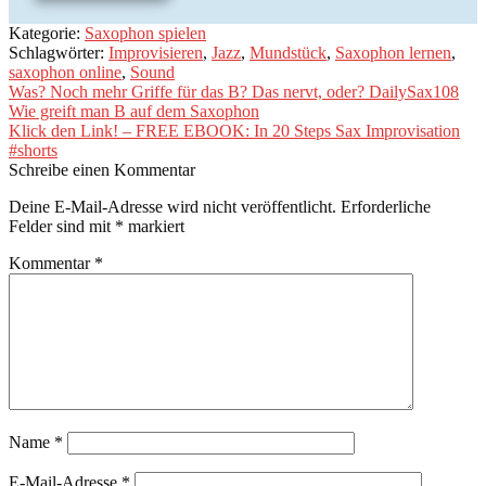
Kategorie:
Saxophon spielen
Schlagwörter:
Improvisieren
,
Jazz
,
Mundstück
,
Saxophon lernen
,
saxophon online
,
Sound
Beitragsnavigation
Vorheriger
Was? Noch mehr Griffe für das B? Das nervt, oder? DailySax108
Beitrag:
Wie greift man B auf dem Saxophon
Nächster
Klick den Link! – FREE EBOOK: In 20 Steps Sax Improvisation
Beitrag:
#shorts
Schreibe einen Kommentar
Deine E-Mail-Adresse wird nicht veröffentlicht.
Erforderliche
Felder sind mit
*
markiert
Kommentar
*
Name
*
E-Mail-Adresse
*