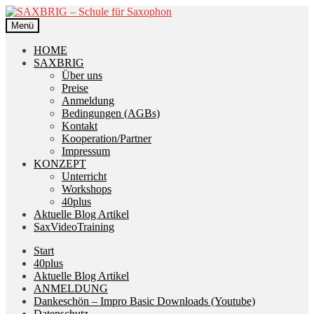
Zur
Zum
Navigation
Inhalt
Menü
springen
springen
HOME
SAXBRIG
Über uns
Preise
Anmeldung
Bedingungen (AGBs)
Kontakt
Kooperation/Partner
Impressum
KONZEPT
Unterricht
Workshops
40plus
Aktuelle Blog Artikel
SaxVideoTraining
Start
40plus
Aktuelle Blog Artikel
ANMELDUNG
Dankeschön – Impro Basic Downloads (Youtube)
Datenschutz