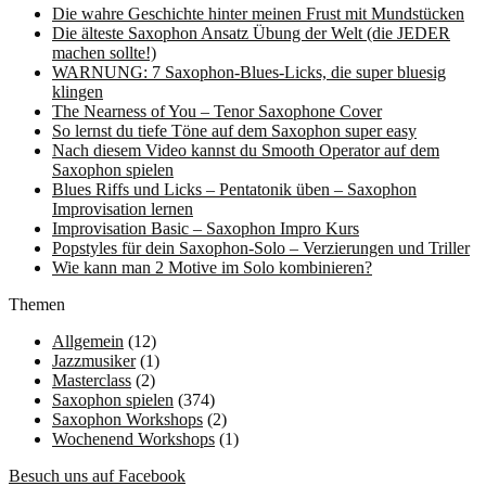
Die wahre Geschichte hinter meinen Frust mit Mundstücken
Die älteste Saxophon Ansatz Übung der Welt (die JEDER
machen sollte!)
WARNUNG: 7 Saxophon-Blues-Licks, die super bluesig
klingen
The Nearness of You – Tenor Saxophone Cover
So lernst du tiefe Töne auf dem Saxophon super easy
Nach diesem Video kannst du Smooth Operator auf dem
Saxophon spielen
Blues Riffs und Licks – Pentatonik üben – Saxophon
Improvisation lernen
Improvisation Basic – Saxophon Impro Kurs
Popstyles für dein Saxophon-Solo – Verzierungen und Triller
Wie kann man 2 Motive im Solo kombinieren?
Themen
Allgemein
(12)
Jazzmusiker
(1)
Masterclass
(2)
Saxophon spielen
(374)
Saxophon Workshops
(2)
Wochenend Workshops
(1)
Besuch uns auf Facebook