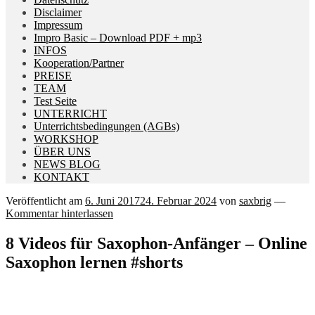
Disclaimer
Impressum
Impro Basic – Download PDF + mp3
INFOS
Kooperation/Partner
PREISE
TEAM
Test Seite
UNTERRICHT
Unterrichtsbedingungen (AGBs)
WORKSHOP
ÜBER UNS
NEWS BLOG
KONTAKT
Veröffentlicht am
6. Juni 2017
24. Februar 2024
von
saxbrig
—
Kommentar hinterlassen
8 Videos für Saxophon-Anfänger – Online
Saxophon lernen #shorts