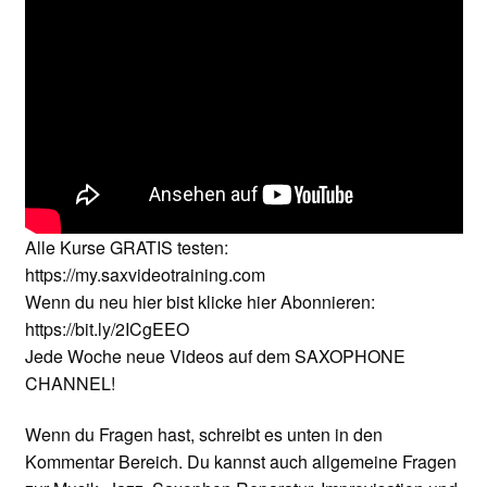
Impressum
Impro Basic – Download PDF + mp3
INFOS
Kooperation/Partner
Alle Kurse GRATIS testen:
PREISE
https://my.saxvideotraining.com
Wenn du neu hier bist klicke hier Abonnieren:
TEAM
https://bit.ly/2ICgEEO
Jede Woche neue Videos auf dem SAXOPHONE
Test Seite
CHANNEL!
UNTERRICHT
Wenn du Fragen hast, schreibt es unten in den
Kommentar Bereich. Du kannst auch allgemeine Fragen