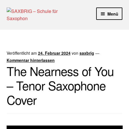
Zur
Zum
Menü
Navigation
Inhalt
springen
springen
Start
40plus
Veröffentlicht am
24. Februar 2024
von
saxbrig
—
Aktuelle Blog Artikel
Kommentar hinterlassen
The Nearness of You
ANMELDUNG
– Tenor Saxophone
Dankeschön – Impro Basic Downloads (Youtube)
Cover
Datenschutz
Disclaimer