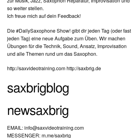
Unterrichtsbedingungen (AGBs)
zur Musik, Jazz, Saxophon Reparatur, Improvisation und
so weiter stellen.
Ich freue mich auf dein Feedback!
WORKSHOP
Die #DailySaxophone Show! gibt dir jeden Tag (oder fast
ÜBER UNS
jeden Tag) eine neue Aufgabe zum Üben. Wir machen
Übungen für die Technik, Sound, Ansatz, Improvisation
NEWS BLOG
und alle Themen rund um das Saxophon.
KONTAKT
http://saxvideotraining.com http://saxbrig.de
saxbrigblog
newsaxbrig
EMAIL: info@saxvideotraining.com
MESSENGER: m.me/saxbrig