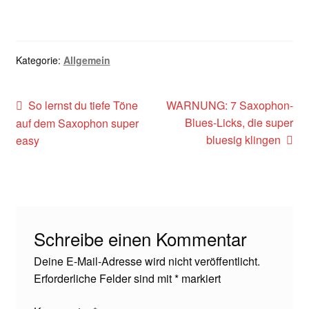
Kategorie:
Allgemein
Beitragsnavigation
Vorheriger
Nächster
So lernst du tiefe Töne
WARNUNG: 7 Saxophon-
Beitrag:
Beitrag:
Blues-Licks, die super
auf dem Saxophon super
bluesig klingen
easy
Schreibe einen Kommentar
Deine E-Mail-Adresse wird nicht veröffentlicht.
Erforderliche Felder sind mit
*
markiert