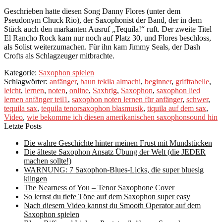
Geschrieben hatte diesen Song Danny Flores (unter dem
Pseudonym Chuck Rio), der Saxophonist der Band, der in dem
Stück auch den markanten Ausruf „Tequila!“ ruft. Der zweite Titel
El Rancho Rock kam nur noch auf Platz 30, und Flores beschloss,
als Solist weiterzumachen. Für ihn kam Jimmy Seals, der Dash
Crofts als Schlagzeuger mitbrachte.
Kategorie:
Saxophon spielen
Schlagwörter:
anfänger
,
baun tekila almachi
,
beginner
,
grifftabelle
,
leicht
,
lernen
,
noten
,
online
,
Saxbrig
,
Saxophon
,
saxophon lied
lernen anfänger teil1
,
saxophon noten lernen für anfänger
,
schwer
,
tequila sax
,
tequila tenorsaxophon blasmusik
,
tiquila auf dem sax
,
Video
,
wie bekomme ich diesen amerikanischen saxophonsound hin
Letzte Posts
Die wahre Geschichte hinter meinen Frust mit Mundstücken
Die älteste Saxophon Ansatz Übung der Welt (die JEDER
machen sollte!)
WARNUNG: 7 Saxophon-Blues-Licks, die super bluesig
klingen
The Nearness of You – Tenor Saxophone Cover
So lernst du tiefe Töne auf dem Saxophon super easy
Nach diesem Video kannst du Smooth Operator auf dem
Saxophon spielen