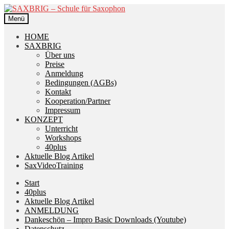
Zur
Zum
Navigation
Inhalt
Menü
springen
springen
HOME
SAXBRIG
Über uns
Preise
Anmeldung
Bedingungen (AGBs)
Kontakt
Kooperation/Partner
Impressum
KONZEPT
Unterricht
Workshops
40plus
Aktuelle Blog Artikel
SaxVideoTraining
Start
40plus
Aktuelle Blog Artikel
ANMELDUNG
Dankeschön – Impro Basic Downloads (Youtube)
Datenschutz