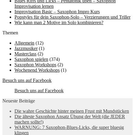
Blues Riffs und Licks – Pentatonik üben – Saxophon
Improvisation lernen
Improvisation Basic – Saxophon Impro Kurs
Popstyles für dein Saxophon-Solo – Verzierungen und Triller
Wie kann man 2 Motive im Solo kombinieren?
Themen
Allgemein
(12)
Jazzmusiker
(1)
Masterclass
(2)
Saxophon spielen
(374)
Saxophon Workshops
(2)
Wochenend Workshops
(1)
Besuch uns auf Facebook
Besuch uns auf Facebook
Neueste Beiträge
Die wahre Geschichte hinter meinen Frust mit Mundstücken
Die älteste Saxophon Ansatz Übung der Welt (die JEDER
machen sollte!)
WARNUNG: 7 Saxophon-Blues-Licks, die super bluesig
klingen