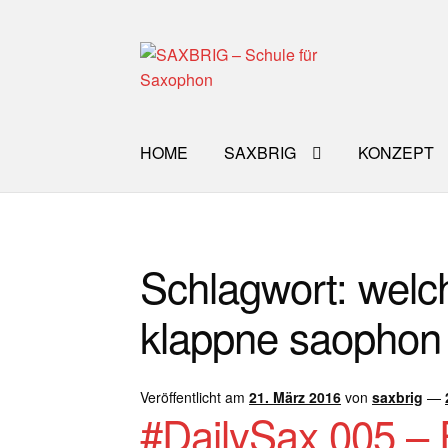
Zur
Zum
Navigation
Inhalt
springen
springen
HOME
SAXBRIG
KONZEPT
Start
40plus
Aktuelle Blog Artikel
ANMELD
Schlagwort:
welc
Impro Basic – Download PDF + mp3
INFO
klappne saophon
WORKSHOP
ÜBER UNS
NEWS BLOG
K
Veröffentlicht am
21. März 2016
von
saxbrig
—
#DailySax 005 – 