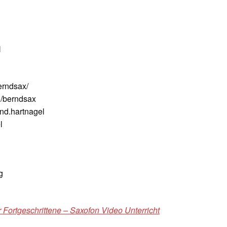
N
erndsax/
/berndsax
nd.hartnagel
l
g
 Fortgeschrittene – Saxofon Video Unterricht