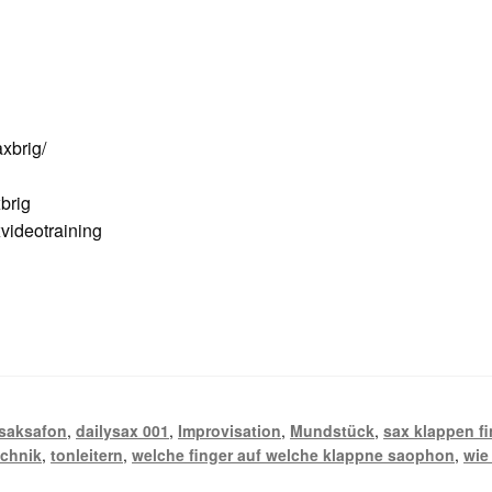
xbrig/
brig
ideotraining
 saksafon
,
dailysax 001
,
Improvisation
,
Mundstück
,
sax klappen fi
echnik
,
tonleitern
,
welche finger auf welche klappne saophon
,
wie