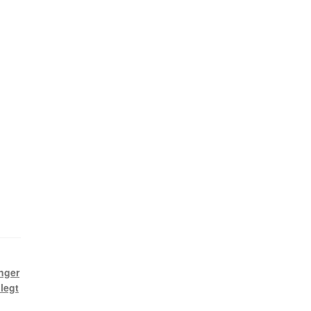
nger
 legt