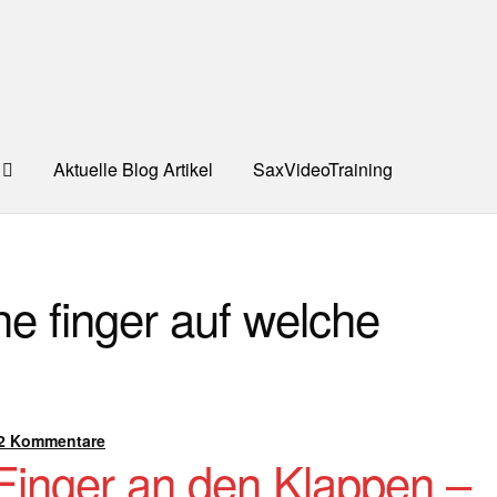
Aktuelle Blog Artikel
SaxVideoTraining
UNG
Dankeschön – Impro Basic Downloads (Youtube)
Datensc
he finger auf welche
S
Kooperation/Partner
PREISE
TEAM
Test Seite
UNTERRICH
ONTAKT
2 Kommentare
Finger an den Klappen –