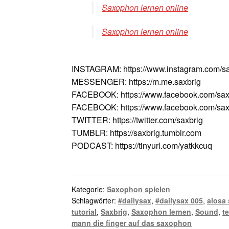
Saxophon lernen online
Saxophon lernen online
INSTAGRAM: https://www.instagram.com/sa
MESSENGER: https://m.me.saxbrig
FACEBOOK: https://www.facebook.com/sax
FACEBOOK: https://www.facebook.com/saxv
TWITTER: https://twitter.com/saxbrig
TUMBLR: https://saxbrig.tumblr.com
PODCAST: https://tinyurl.com/yatkkcuq
Kategorie:
Saxophon spielen
Schlagwörter:
#dailysax
,
#dailysax 005
,
alosa
tutorial
,
Saxbrig
,
Saxophon lernen
,
Sound
,
t
mann die finger auf das saxophon