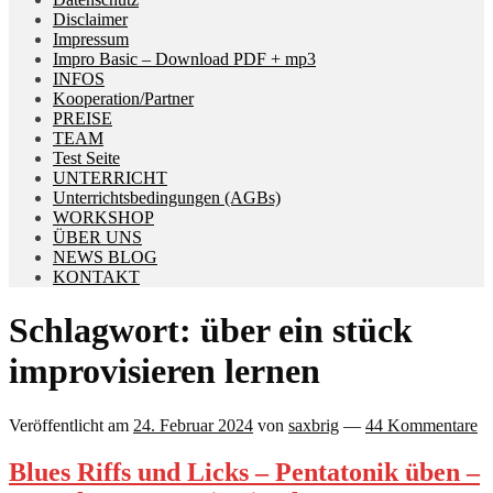
Disclaimer
Impressum
Impro Basic – Download PDF + mp3
INFOS
Kooperation/Partner
PREISE
TEAM
Test Seite
UNTERRICHT
Unterrichtsbedingungen (AGBs)
WORKSHOP
ÜBER UNS
NEWS BLOG
KONTAKT
Schlagwort:
über ein stück
improvisieren lernen
Veröffentlicht am
24. Februar 2024
von
saxbrig
—
44 Kommentare
Blues Riffs und Licks – Pentatonik üben –