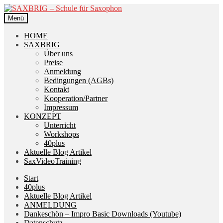
Zur
Zum
Navigation
Inhalt
Menü
springen
springen
HOME
SAXBRIG
Über uns
Preise
Anmeldung
Bedingungen (AGBs)
Kontakt
Kooperation/Partner
Impressum
KONZEPT
Unterricht
Workshops
40plus
Aktuelle Blog Artikel
SaxVideoTraining
Start
40plus
Aktuelle Blog Artikel
ANMELDUNG
Dankeschön – Impro Basic Downloads (Youtube)
Datenschutz