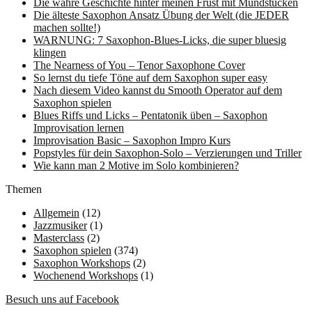
Die wahre Geschichte hinter meinen Frust mit Mundstücken
Die älteste Saxophon Ansatz Übung der Welt (die JEDER
machen sollte!)
WARNUNG: 7 Saxophon-Blues-Licks, die super bluesig
klingen
The Nearness of You – Tenor Saxophone Cover
So lernst du tiefe Töne auf dem Saxophon super easy
Nach diesem Video kannst du Smooth Operator auf dem
Saxophon spielen
Blues Riffs und Licks – Pentatonik üben – Saxophon
Improvisation lernen
Improvisation Basic – Saxophon Impro Kurs
Popstyles für dein Saxophon-Solo – Verzierungen und Triller
Wie kann man 2 Motive im Solo kombinieren?
Themen
Allgemein
(12)
Jazzmusiker
(1)
Masterclass
(2)
Saxophon spielen
(374)
Saxophon Workshops
(2)
Wochenend Workshops
(1)
Besuch uns auf Facebook