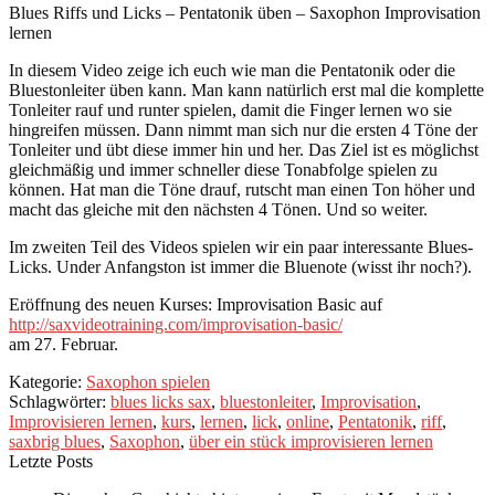
Blues Riffs und Licks – Pentatonik üben – Saxophon Improvisation
lernen
In diesem Video zeige ich euch wie man die Pentatonik oder die
Bluestonleiter üben kann. Man kann natürlich erst mal die komplette
Tonleiter rauf und runter spielen, damit die Finger lernen wo sie
hingreifen müssen. Dann nimmt man sich nur die ersten 4 Töne der
Tonleiter und übt diese immer hin und her. Das Ziel ist es möglichst
gleichmäßig und immer schneller diese Tonabfolge spielen zu
können. Hat man die Töne drauf, rutscht man einen Ton höher und
macht das gleiche mit den nächsten 4 Tönen. Und so weiter.
Im zweiten Teil des Videos spielen wir ein paar interessante Blues-
Licks. Under Anfangston ist immer die Bluenote (wisst ihr noch?).
Eröffnung des neuen Kurses: Improvisation Basic auf
http://saxvideotraining.com/improvisation-basic/
am 27. Februar.
Kategorie:
Saxophon spielen
Schlagwörter:
blues licks sax
,
bluestonleiter
,
Improvisation
,
Improvisieren lernen
,
kurs
,
lernen
,
lick
,
online
,
Pentatonik
,
riff
,
saxbrig blues
,
Saxophon
,
über ein stück improvisieren lernen
Letzte Posts