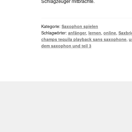
Schlagzeuger mitbrachte.
Kategorie:
Saxophon spielen
Schlagwörter:
anfänger
,
lernen
,
online
,
Saxbri
champs tequila playback sans saxophone
,
u
dem saxophon und teil 3