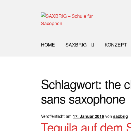
Zur
Zum
Navigation
Inhalt
springen
springen
HOME
SAXBRIG
KONZEPT
Start
40plus
Aktuelle Blog Artikel
ANMELD
Schlagwort:
the 
Impro Basic – Download PDF + mp3
INFO
sans saxophone
WORKSHOP
ÜBER UNS
NEWS BLOG
K
Veröffentlicht am
17. Januar 2016
von
saxbrig
Tequila auf dem 