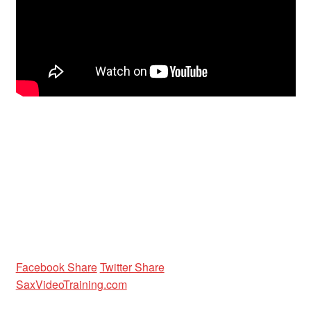
Unterrichtsbedingungen (AGBs)
WORKSHOP
ÜBER UNS
NEWS BLOG
KONTAKT
Facebook Share
Twitter Share
SaxVideoTraining.com