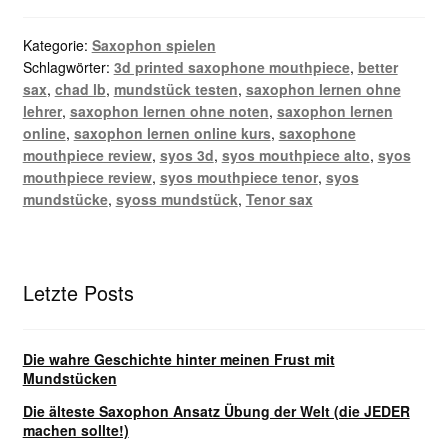
Kategorie:
Saxophon spielen
Schlagwörter:
3d printed saxophone mouthpiece
,
better
sax
,
chad lb
,
mundstück testen
,
saxophon lernen ohne
lehrer
,
saxophon lernen ohne noten
,
saxophon lernen
online
,
saxophon lernen online kurs
,
saxophone
mouthpiece review
,
syos 3d
,
syos mouthpiece alto
,
syos
mouthpiece review
,
syos mouthpiece tenor
,
syos
mundstücke
,
syoss mundstück
,
Tenor sax
Letzte Posts
Die wahre Geschichte hinter meinen Frust mit
Mundstücken
Die älteste Saxophon Ansatz Übung der Welt (die JEDER
machen sollte!)