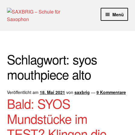
Zur
Zum
Menü
Navigation
Inhalt
springen
springen
Start
40plus
Schlagwort:
syos
Aktuelle Blog Artikel
mouthpiece alto
ANMELDUNG
Veröffentlicht am
18. Mai 2021
von
saxbrig
—
9 Kommentare
Dankeschön – Impro Basic Downloads (Youtube)
Bald: SYOS
Datenschutz
Mundstücke im
Disclaimer
TEST? Klingen die