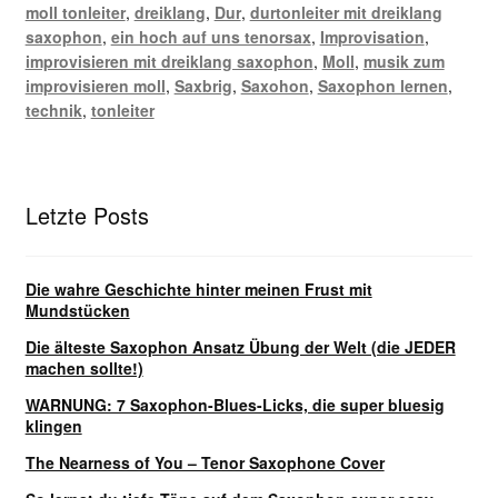
moll tonleiter
,
dreiklang
,
Dur
,
durtonleiter mit dreiklang
saxophon
,
ein hoch auf uns tenorsax
,
Improvisation
,
improvisieren mit dreiklang saxophon
,
Moll
,
musik zum
improvisieren moll
,
Saxbrig
,
Saxohon
,
Saxophon lernen
,
technik
,
tonleiter
Letzte Posts
Die wahre Geschichte hinter meinen Frust mit
Mundstücken
Die älteste Saxophon Ansatz Übung der Welt (die JEDER
machen sollte!)
WARNUNG: 7 Saxophon-Blues-Licks, die super bluesig
klingen
The Nearness of You – Tenor Saxophone Cover