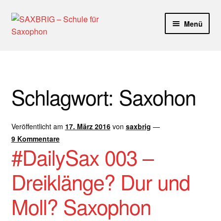
Zur
Zum
Menü
Navigation
Inhalt
springen
springen
Start
40plus
Schlagwort:
Saxohon
Aktuelle Blog Artikel
Veröffentlicht am
17. März 2016
von
saxbrig
—
ANMELDUNG
9 Kommentare
#DailySax 003 –
Dankeschön – Impro Basic Downloads (Youtube)
Dreiklänge? Dur und
Datenschutz
Moll? Saxophon
Disclaimer