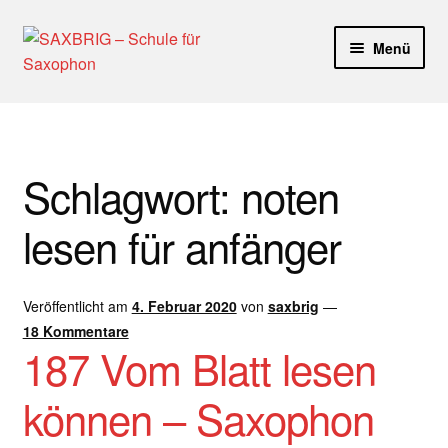
Zur
Zum
Menü
Navigation
Inhalt
springen
springen
Start
40plus
Schlagwort:
noten
Aktuelle Blog Artikel
lesen für anfänger
ANMELDUNG
Veröffentlicht am
4. Februar 2020
von
saxbrig
—
Dankeschön – Impro Basic Downloads (Youtube)
18 Kommentare
187 Vom Blatt lesen
Datenschutz
können – Saxophon
Disclaimer