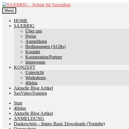
Zur
Zum
Navigation
Inhalt
Menü
springen
springen
HOME
SAXBRIG
Über uns
Preise
Anmeldung
Bedingungen (AGBs)
Kontakt
Kooperation/Partner
Impressum
KONZEPT
Unterricht
Workshops
40plus
Aktuelle Blog Artikel
SaxVideoTraining
Start
40plus
Aktuelle Blog Artikel
ANMELDUNG
Dankeschön – Impro Basic Downloads (Youtube)
Datenschutz