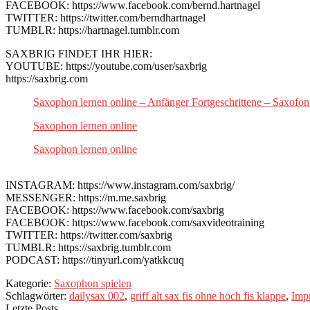
FACEBOOK: https://www.facebook.com/bernd.hartnagel
TWITTER: https://twitter.com/berndhartnagel
TUMBLR: https://hartnagel.tumblr.com
SAXBRIG FINDET IHR HIER:
YOUTUBE: https://youtube.com/user/saxbrig
https://saxbrig.com
Saxophon lernen online – Anfänger Fortgeschrittene – Saxofon
Saxophon lernen online
Saxophon lernen online
INSTAGRAM: https://www.instagram.com/saxbrig/
MESSENGER: https://m.me.saxbrig
FACEBOOK: https://www.facebook.com/saxbrig
FACEBOOK: https://www.facebook.com/saxvideotraining
TWITTER: https://twitter.com/saxbrig
TUMBLR: https://saxbrig.tumblr.com
PODCAST: https://tinyurl.com/yatkkcuq
Kategorie:
Saxophon spielen
Schlagwörter:
dailysax 002
,
griff alt sax fis ohne hoch fis klappe
,
Impr
Letzte Posts