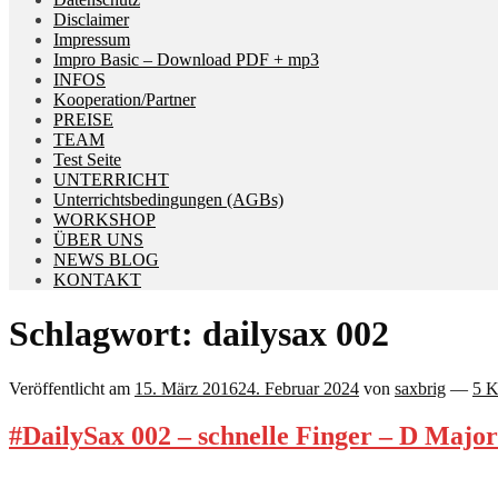
Disclaimer
Impressum
Impro Basic – Download PDF + mp3
INFOS
Kooperation/Partner
PREISE
TEAM
Test Seite
UNTERRICHT
Unterrichtsbedingungen (AGBs)
WORKSHOP
ÜBER UNS
NEWS BLOG
KONTAKT
Schlagwort:
dailysax 002
Veröffentlicht am
15. März 2016
24. Februar 2024
von
saxbrig
—
5 
#DailySax 002 – schnelle Finger – D Majo