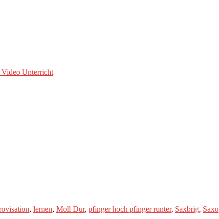
 Video Unterricht
ovisation
,
lernen
,
Moll Dur
,
pfinger hoch pfinger runter
,
Saxbrig
,
Saxo