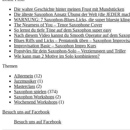
Die wahre Geschichte hinter meinen Frust mit Mundstücken
Die älteste Saxophon Ansatz Übung der Welt (die JEDER mache
WARNUNG: 7 Saxophon-Blues-Licks, die super bluesig kling
The Nearness of You – Tenor Saxophone Cover
So lernst du tiefe Töne auf dem Saxophon super easy
Nach diesem Video kannst du Smooth Operator auf dem Saxop
Blues Riffs und Licks – Pentatonik üben – Saxophon Improvisa
Improvisation Basic – Saxophon Impro Kurs
Popstyles für dein Saxophon-Solo – Verzierungen und Triller
Wie kann man 2 Motive im Solo kombinieren?
Themen
Allgemein
(12)
Jazzmusiker
(1)
Masterclass
(2)
Saxophon spielen
(374)
Saxophon Workshops
(2)
Wochenend Workshops
(1)
Besuch uns auf Facebook
Besuch uns auf Facebook