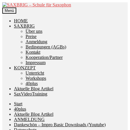
Zur
Zum
Navigation
Inhalt
Menü
springen
springen
HOME
SAXBRIG
Über uns
Preise
Anmeldung
Bedingungen (AGBs)
Kontakt
Kooperation/Partner
Impressum
KONZEPT
Unterricht
Workshops
40plus
Aktuelle Blog Artikel
SaxVideoTraining
Start
40plus
Aktuelle Blog Artikel
ANMELDUNG
Dankeschön – Impro Basic Downloads (Youtube)
Datenschutz