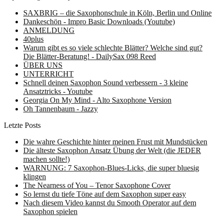
SAXBRIG – die Saxophonschule in Köln, Berlin und Online
Dankeschön - Impro Basic Downloads (Youtube)
ANMELDUNG
40plus
Warum gibt es so viele schlechte Blätter? Welche sind gut?
Die Blätter-Beratung! - DailySax 098 Reed
ÜBER UNS
UNTERRICHT
Schnell deinen Saxophon Sound verbessern - 3 kleine
Ansatztricks - Youtube
Georgia On My Mind - Alto Saxophone Version
Oh Tannenbaum - Jazzy
Letzte Posts
Die wahre Geschichte hinter meinen Frust mit Mundstücken
Die älteste Saxophon Ansatz Übung der Welt (die JEDER
machen sollte!)
WARNUNG: 7 Saxophon-Blues-Licks, die super bluesig
klingen
The Nearness of You – Tenor Saxophone Cover
So lernst du tiefe Töne auf dem Saxophon super easy
Nach diesem Video kannst du Smooth Operator auf dem
Saxophon spielen