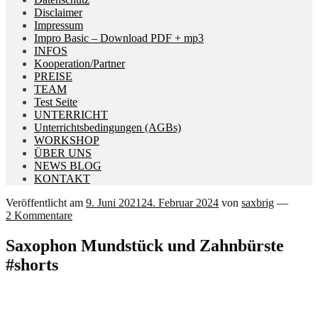
Disclaimer
Impressum
Impro Basic – Download PDF + mp3
INFOS
Kooperation/Partner
PREISE
TEAM
Test Seite
UNTERRICHT
Unterrichtsbedingungen (AGBs)
WORKSHOP
ÜBER UNS
NEWS BLOG
KONTAKT
Veröffentlicht am
9. Juni 2021
24. Februar 2024
von
saxbrig
—
2 Kommentare
Saxophon Mundstück und Zahnbürste
#shorts