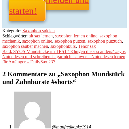
starten!
Kategorie:
Saxophon spielen
Schlagwörter:
alt sax lernen
,
saxophon lernen online
,
saxophon
mechanik
,
saxophon online
,
saxophon putzen
,
saxophon putztuch
,
saxophon sauber machen
,
saxophonkurs
,
Tenor sax
Beitragsnavigation
Vorheriger
Bald: SYOS Mundstücke im TEST? Klingen die soo anders? #syos
Beitrag:
Nächster
Noten lesen und schreiben ist gar nicht schwer – Noten lesen lernen
Beitrag:
für Anfänger – DailySax 237
2 Kommentare zu „
Saxophon Mundstück
und Zahnbürste #shorts
“
@manfredkopke1914