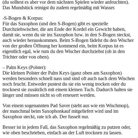
(du solltest es aber vor dem nächsten Spielen wieder anfeuchten).
Das Mundstück reinigst du zudem regelmäßig mit Wasser.
-S-Bogen & Korpus:
Für das Saxophon (und den S-Bogen) gibt es spezielle
Durchziehwischer, die am Ende der Kordel ein Gewicht haben,
damit sie, wenn du sie ins Saxophon bzw. in den S-Bogen steckst,
auch wieder herauskommen. Beim S-Bogen fädelst du den Wischer
von der großen Öffnung her kommend ein, beim Korpus ist es
eigentlich egal, wie rum du den Wischer durchziehst (ob in den
Trichter oder von oben).
– Palm Keys (Polster):
Die kleinen Polster der Palm Keys (ganz oben am Saxophon)
werden besonders schnell nass und sind oft auch nach dem Wischen
noch feucht. Entweder pustest du sie ein wenig trocken oder du
trocknest sie zusätzlich mit einem kleinen Tuch. Dadurch halten sie
länger und müssen nicht so oft erneuert werden.
Von einem sogenannten Pad Saver (sieht aus wie ein Wischmop),
der manchmal beim Saxophonkauf mitgeliefert wird und im
Saxophon steckt, rate ich ab. Der fusselt nur.
Besser ist in jedem Fall, das Saxophon regelmäßig zu putzen oder,
wie oben beschrieben, einfach an der Luft trocknen zu lassen.