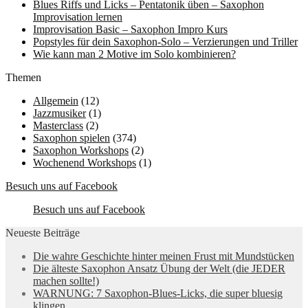
Blues Riffs und Licks – Pentatonik üben – Saxophon
Improvisation lernen
Improvisation Basic – Saxophon Impro Kurs
Popstyles für dein Saxophon-Solo – Verzierungen und Triller
Wie kann man 2 Motive im Solo kombinieren?
Themen
Allgemein
(12)
Jazzmusiker
(1)
Masterclass
(2)
Saxophon spielen
(374)
Saxophon Workshops
(2)
Wochenend Workshops
(1)
Besuch uns auf Facebook
Besuch uns auf Facebook
Neueste Beiträge
Die wahre Geschichte hinter meinen Frust mit Mundstücken
Die älteste Saxophon Ansatz Übung der Welt (die JEDER
machen sollte!)
WARNUNG: 7 Saxophon-Blues-Licks, die super bluesig
klingen